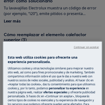
error: cómo solucionarlo
Tu lavavajillas Electrolux muestra un código de error
(por ejemplo, “i20”), emite pitidos o presenta...
Leer más
Cómo reemplazar el elemento calefactor
superior (3)
Leer más
Continuar sin aceptar
Esta web utiliza cookies para ofrecerte una
Lavavajillas: cómo sustituir la bomba de
experiencia personalizada.
desagüe
Utilizamos cookies y otras tecnologías similares para mejorar nuestro
Leer más
sitio web, así como para fines promocionales y de marketing. También
compartimos información sobre el uso que le das a nuestra web con
nuestros socios de redes sociales, publicidad y análisis. Al hacer clic en
«Aceptar todas las cookies», das tu consentimiento para que utilicemos
Cambio de producto
cookies y, por lo tanto, podamos
personalizar tu experiencia
en
nuestra página web, realizar
ofertas especiales
y ofrecerte publicidad
¿Puedo cambiar mi producto?
personalizada. Si haces clic en «Continuar sin aceptar», bloquearás
Leer más
ciertos tipos de cookies no esenciales y tu experiencia de navegación y
los servicios que podemos ofrecerte pueden verse afectados. Para