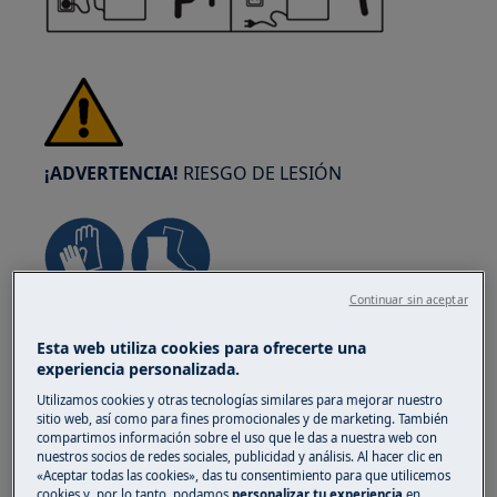
¡ADVERTENCIA!
RIESGO DE LESIÓN
Continuar sin aceptar
Siempre tenga cuidado al mover
Esta web utiliza cookies para ofrecerte una
electrodomésticos. Para los aparatos pesados
experiencia personalizada.
es más seguro que los muevan dos personas.
Utilice siempre guantes de seguridad y calzado
Utilizamos cookies y otras tecnologías similares para mejorar nuestro
sitio web, así como para fines promocionales y de marketing. También
de protección. Lleve guantes de seguridad en
compartimos información sobre el uso que le das a nuestra web con
todo momento para protegerse de cortes con
nuestros socios de redes sociales, publicidad y análisis. Al hacer clic en
«Aceptar todas las cookies», das tu consentimiento para que utilicemos
bordes afilados.
cookies y, por lo tanto, podamos
personalizar tu experiencia
en