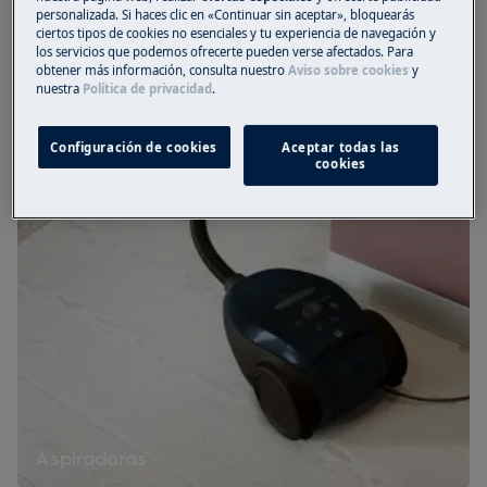
personalizada. Si haces clic en «Continuar sin aceptar», bloquearás
ciertos tipos de cookies no esenciales y tu experiencia de navegación y
los servicios que podemos ofrecerte pueden verse afectados. Para
Accesorios
obtener más información, consulta nuestro
Aviso sobre cookies
y
nuestra
Política de privacidad
.
Configuración de cookies
Aceptar todas las
cookies
Aspiradoras