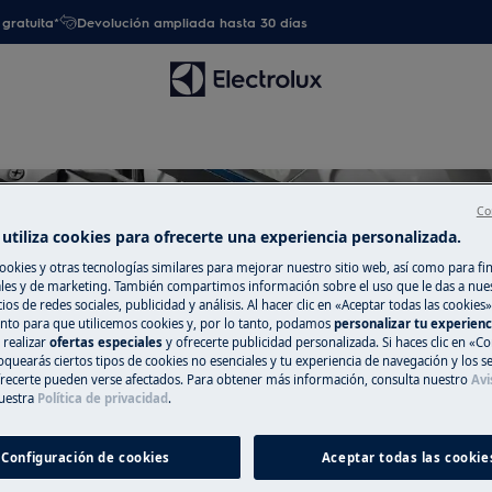
gratuita*
Devolución ampliada hasta 30 días
Co
utiliza cookies para ofrecerte una experiencia personalizada.
ookies y otras tecnologías similares para mejorar nuestro sitio web, así como para fi
es y de marketing. También compartimos información sobre el uso que le das a nue
Apoyo para Lavavajillas
ios de redes sociales, publicidad y análisis. Al hacer clic en «Aceptar todas las cookies»
nto para que utilicemos cookies y, por lo tanto, podamos
personalizar tu experien
 realizar
ofertas especiales
y ofrecerte publicidad personalizada. Si haces clic en «Co
oquearás ciertos tipos de cookies no esenciales y tu experiencia de navegación y los s
ecerte pueden verse afectados. Para obtener más información, consulta nuestro
Avi
uestra
Política de privacidad
.
Configuración de cookies
Aceptar todas las cookie