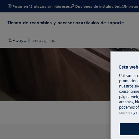
Paga en 12 plazos sin intereses
Opciones de instalación
Entrega 
Tienda de recambios y accesorios
Artículos de soporte
Apoyo
Lavavajillas
Esta web 
Utilizamos c
promocional
nuestros soc
consentimie
página web,
aceptar», bl
podemos ofr
cookies
y n