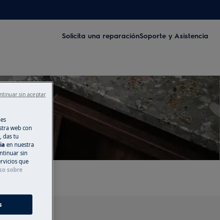
Solicita una reparación
Soporte y Asistencia
ntinuar sin aceptar
nes
stra web con
, das tu
cia
en nuestra
ntinuar sin
ervicios que
so sobre
s