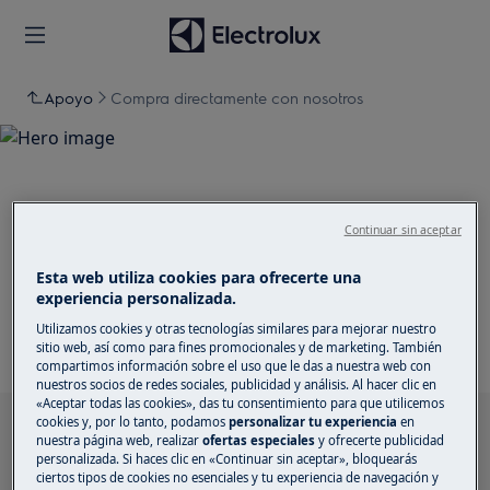
Apoyo
Compra directamente con nosotros
Apoyo para Compra
Continuar sin aceptar
directamente con nosotros
Esta web utiliza cookies para ofrecerte una
experiencia personalizada.
Utilizamos cookies y otras tecnologías similares para mejorar nuestro
sitio web, así como para fines promocionales y de marketing. También
compartimos información sobre el uso que le das a nuestra web con
nuestros socios de redes sociales, publicidad y análisis. Al hacer clic en
«Aceptar todas las cookies», das tu consentimiento para que utilicemos
cookies y, por lo tanto, podamos
personalizar tu experiencia
en
Busca entre nuestros artículos de soporte
nuestra página web, realizar
ofertas especiales
y ofrecerte publicidad
personalizada. Si haces clic en «Continuar sin aceptar», bloquearás
ciertos tipos de cookies no esenciales y tu experiencia de navegación y