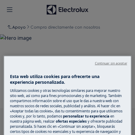
Apoyo
Compra directamente con nosotros
Apoyo para Compra
Continuar sin aceptar
directamente con nosotros
Esta web utiliza cookies para ofrecerte una
experiencia personalizada.
Utilizamos cookies y otras tecnologías similares para mejorar nuestro
sitio web, así como para fines promocionales y de marketing. También
compartimos información sobre el uso que le das a nuestra web con
nuestros socios de redes sociales, publicidad y análisis. Al hacer clic en
«Aceptar todas las cookies», das tu consentimiento para que utilicemos
cookies y, por lo tanto, podamos
personalizar tu experiencia
en
Busca entre nuestros artículos de soporte
nuestra página web, realizar
ofertas especiales
y ofrecerte publicidad
personalizada. Si haces clic en «Continuar sin aceptar», bloquearás
ciertos tipos de cookies no esenciales y tu experiencia de navegación y