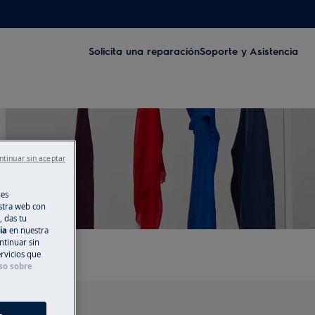
Solicita una reparación
Soporte y Asistencia
ntinuar sin aceptar
nes
stra web con
, das tu
cia
en nuestra
ntinuar sin
ervicios que
so sobre