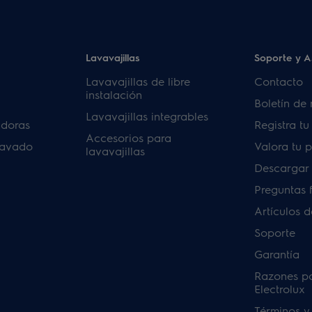
Lavavajillas
Soporte y A
Lavavajillas de libre
Contacto
instalación
Boletín de 
Lavavajillas integrables
adoras
Registra t
Accesorios para
lavado
Valora tu 
lavavajillas
Descargar
Preguntas 
Artículos 
Soporte
Garantía
Razones p
Electrolux
Términos y