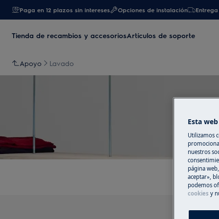
Paga en 12 plazos sin intereses
Opciones de instalación
Entrega 
Tienda de recambios y accesorios
Artículos de soporte
Apoyo
Lavado
Esta web 
Utilizamos c
promocional
nuestros soc
consentimie
página web,
aceptar», bl
podemos ofr
cookies
y n