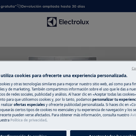
gratuita*
Devolución ampliada hasta 30 días
Co
utiliza cookies para ofrecerte una experiencia personalizada.
Apoyo para Lavado
ookies y otras tecnologías similares para mejorar nuestro sitio web, así como para fi
es y de marketing. También compartimos información sobre el uso que le das a nue
ios de redes sociales, publicidad y análisis. Al hacer clic en «Aceptar todas las cookies»
nto para que utilicemos cookies y, por lo tanto, podamos
personalizar tu experien
 realizar
ofertas especiales
y ofrecerte publicidad personalizada. Si haces clic en «Co
oquearás ciertos tipos de cookies no esenciales y tu experiencia de navegación y los s
ecerte pueden verse afectados. Para obtener más información, consulta nuestro
Avi
uestra
Política de privacidad
.