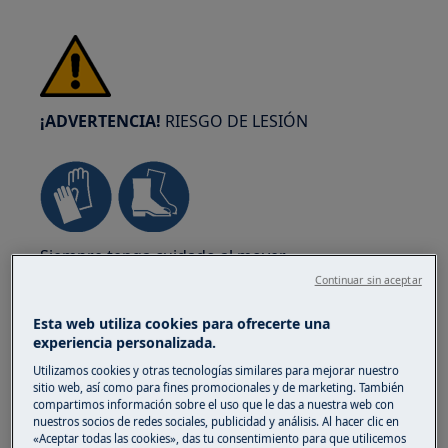
¡ADVERTENCIA!
RIESGO DE LESIÓN
Siempre tenga cuidado al mover
electrodomésticos. Para los electrodomésticos
Continuar sin aceptar
pesados es más seguro que dos personas los
Esta web utiliza cookies para ofrecerte una
muevan. Utilice siempre guantes de seguridad y
experiencia personalizada.
calzado de protección. Lleve guantes de
Utilizamos cookies y otras tecnologías similares para mejorar nuestro
seguridad en todo momento para protegerse
sitio web, así como para fines promocionales y de marketing. También
de cortes con bordes afilados.
compartimos información sobre el uso que le das a nuestra web con
nuestros socios de redes sociales, publicidad y análisis. Al hacer clic en
«Aceptar todas las cookies», das tu consentimiento para que utilicemos