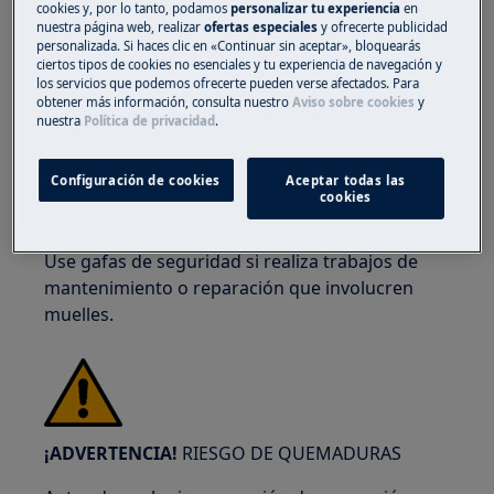
cookies y, por lo tanto, podamos
personalizar tu experiencia
en
nuestra página web, realizar
ofertas especiales
y ofrecerte publicidad
personalizada. Si haces clic en «Continuar sin aceptar», bloquearás
ciertos tipos de cookies no esenciales y tu experiencia de navegación y
¡ADVERTENCIA!
RIESGO DE LESIONES
los servicios que podemos ofrecerte pueden verse afectados. Para
obtener más información, consulta nuestro
Aviso sobre cookies
y
OCULARES
nuestra
Política de privacidad
.
Configuración de cookies
Aceptar todas las
cookies
Use gafas de seguridad si realiza trabajos de
mantenimiento o reparación que involucren
muelles.
¡ADVERTENCIA!
RIESGO DE QUEMADURAS