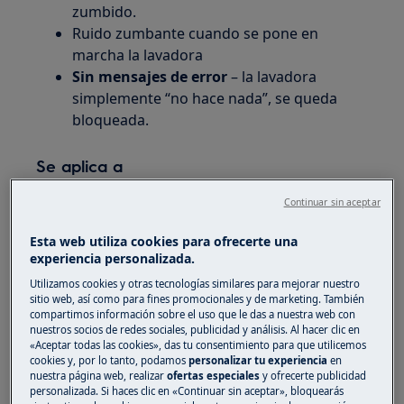
zumbido.
Ruido zumbante cuando se pone en
marcha la lavadora
Sin mensajes de error
– la lavadora
simplemente “no hace nada”, se queda
bloqueada.
Se aplica a
Lavadora
Continuar sin aceptar
Lavasecadora
Esta web utiliza cookies para ofrecerte una
experiencia personalizada.
Solución
Utilizamos cookies y otras tecnologías similares para mejorar nuestro
sitio web, así como para fines promocionales y de marketing. También
¿Qué debo hacer si la lavadora no se pone en
compartimos información sobre el uso que le das a nuestra web con
marcha después de limpiar el filtro?
nuestros socios de redes sociales, publicidad y análisis. Al hacer clic en
«Aceptar todas las cookies», das tu consentimiento para que utilicemos
Después de limpiar el filtro de la bomba, la
cookies y, por lo tanto, podamos
personalizar tu experiencia
en
máquina puede emitir un zumbido y no
nuestra página web, realizar
ofertas especiales
y ofrecerte publicidad
personalizada. Si haces clic en «Continuar sin aceptar», bloquearás
comenzar a lavar por varias razones. Una