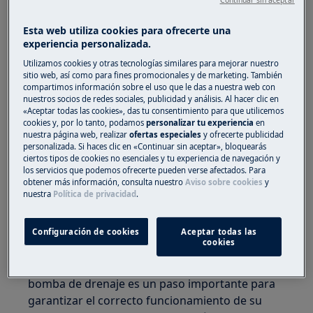
Continuar sin aceptar
contaminantes como pelos, hilos y otras
partículas que puedan acumularse durante el
Esta web utiliza cookies para ofrecerte una
ciclo de lavado. Si el filtro está bloqueado u
experiencia personalizada.
obstruido, puede provocar problemas de
Utilizamos cookies y otras tecnologías similares para mejorar nuestro
drenaje y provocar un mal funcionamiento de la
sitio web, así como para fines promocionales y de marketing. También
compartimos información sobre el uso que le das a nuestra web con
lavadora.
nuestros socios de redes sociales, publicidad y análisis. Al hacer clic en
«Aceptar todas las cookies», das tu consentimiento para que utilicemos
Para evitar estos posibles problemas, le
cookies y, por lo tanto, podamos
personalizar tu experiencia
en
nuestra página web, realizar
ofertas especiales
y ofrecerte publicidad
recomendamos que revise periódicamente el
personalizada. Si haces clic en «Continuar sin aceptar», bloquearás
filtro de la bomba de drenaje y lo limpie si es
ciertos tipos de cookies no esenciales y tu experiencia de navegación y
necesario. El procedimiento de limpieza suele
los servicios que podemos ofrecerte pueden verse afectados. Para
obtener más información, consulta nuestro
Aviso sobre cookies
y
ser sencillo y se puede encontrar en el manual
nuestra
Política de privacidad
.
de usuario de su lavadora. Vale recordar que
antes de limpiar, apague la lavadora y
Configuración de cookies
Aceptar todas las
desconéctela de la red eléctrica.
cookies
Revisar y limpiar periódicamente el filtro de la
bomba de drenaje es un paso importante para
garantizar el correcto funcionamiento de su