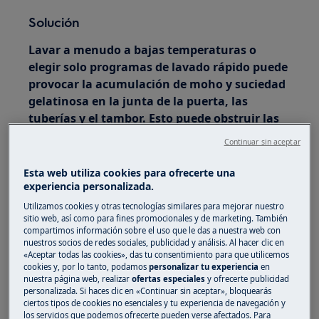
Solución
Lavar a menudo a bajas temperaturas o
elegir solo programas de lavado rápido puede
provocar la acumulación de moho y suciedad
gelatinosa en la junta de la puerta, las
tuberías y el tambor. Esto puede obstruir las
mangueras, causar mal olor en la lavadora e
Continuar sin aceptar
incluso dejar restos en la colada.
Esta web utiliza cookies para ofrecerte una
Un lavado de mantenimiento y una limpieza con
experiencia personalizada.
sellado deberían solucionar este problema.
Utilizamos cookies y otras tecnologías similares para mejorar nuestro
sitio web, así como para fines promocionales y de marketing. También
1. Ejecuta un ciclo de lavado Algodón a 90 °C
compartimos información sobre el uso que le das a nuestra web con
sin ninguna colada en el tambor, pero añade
nuestros socios de redes sociales, publicidad y análisis. Al hacer clic en
«Aceptar todas las cookies», das tu consentimiento para que utilicemos
una taza de carbonato de sodio.
cookies y, por lo tanto, podamos
personalizar tu experiencia
en
nuestra página web, realizar
ofertas especiales
y ofrecerte publicidad
2. Además, utiliza el carbonato de sodio en el
personalizada. Si haces clic en «Continuar sin aceptar», bloquearás
ciertos tipos de cookies no esenciales y tu experiencia de navegación y
tambor para limpiar la junta.
los servicios que podemos ofrecerte pueden verse afectados. Para