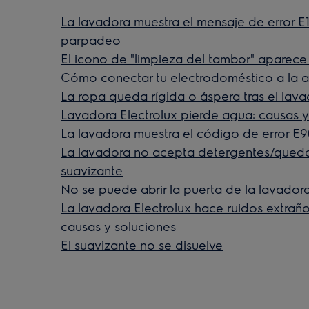
La lavadora muestra el mensaje de error E10,
parpadeo
El icono de "limpieza del tambor" aparece 
Cómo conectar tu electrodoméstico a la a
La ropa queda rígida o áspera tras el lav
Lavadora Electrolux pierde agua: causas y
La lavadora muestra el código de error E9
La lavadora no acepta detergentes/qued
suavizante
No se puede abrir la puerta de la lavador
La lavadora Electrolux hace ruidos extraño
causas y soluciones
El suavizante no se disuelve