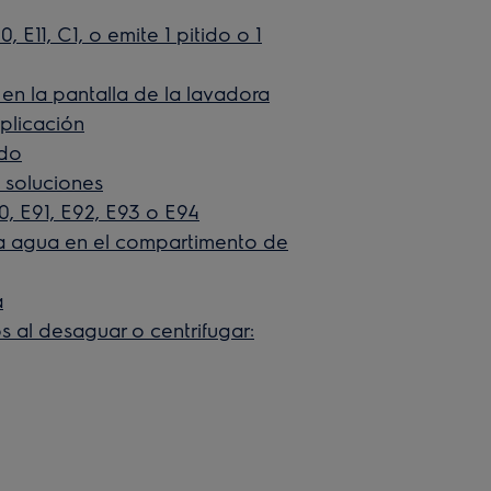
 E11, C1, o emite 1 pitido o 1
en la pantalla de la lavadora
plicación
ado
 soluciones
0, E91, E92, E93 o E94
a agua en el compartimento de
a
s al desaguar o centrifugar: