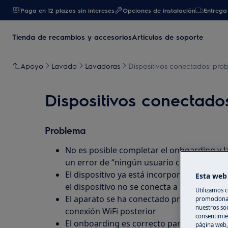
Paga en 12 plazos sin intereses
Opciones de instalación
Entrega 
Tienda de recambios y accesorios
Artículos de soporte
Apoyo
Lavado
Lavadoras
Dispositivos conectados: prob
Dispositivos conectado
Problema
No es posible completar el onboarding y l
un error de “ningún usuario conectado”
El dispositivo ya está incorporado, pero l
Esta web 
el dispositivo no se conecta a la red.
Utilizamos c
El aparato se ha conectado previamente a 
promocional
nuestros soc
conexión WiFi posterior
consentimie
El onboarding es correcto para el dispositi
página web,