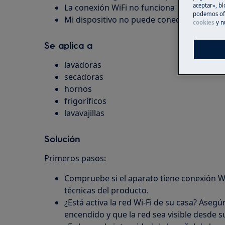
aceptar», bl
La conexión WiFi no funciona
podemos ofr
Mi dispositivo no puede conectarse con la
cookies
y n
Se aplica a
lavadoras
secadoras
hornos
frigoríficos
lavavajillas
Solución
Primeros pasos:
Compruebe si el aparato tiene conexión Wi-
técnicas del producto.
¿Está activa la red Wi-Fi de su casa? Asegú
encendido y que la red sea visible desde su