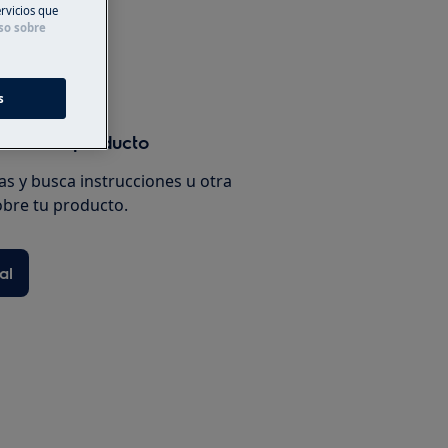
ervicios que
so sobre
io
s
anual de producto
s y busca instrucciones u otra
bre tu producto.
al