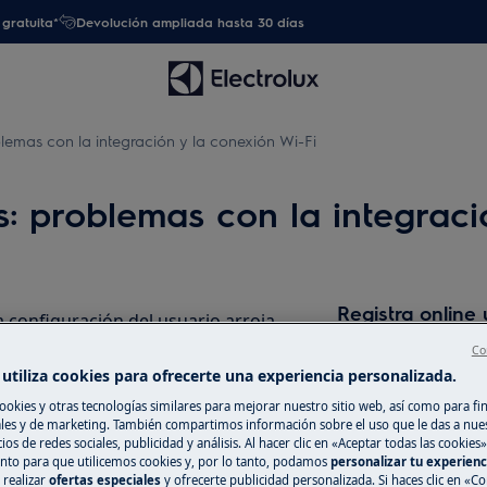
gratuita*
Devolución ampliada hasta 30 días
lemas con la integración y la conexión Wi-Fi
s: problemas con la integraci
Registra online 
a configuración del usuario arroja
Co
Si no encuentras 
a contraseña de WiFi ha cambiado y
utiliza cookies para ofrecerte una experiencia personalizada.
registrar online un
reparar tu electro
ookies y otras tecnologías similares para mejorar nuestro sitio web, así como para fi
una red WiFi y no se conecta a una
es y de marketing. También compartimos información sobre el uso que le das a nue
tener costes asoc
ios de redes sociales, publicidad y análisis. Al hacer clic en «Aceptar todas las cookies»
naturaleza de la a
nto para que utilicemos cookies y, por lo tanto, podamos
personalizar tu experien
vo, pero falla en la aplicación móvil
 realizar
ofertas especiales
y ofrecerte publicidad personalizada. Si haces clic en «Co