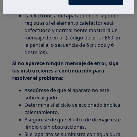
saque de la lavadora.
Esto es normal y no
es un mal funcionamiento.
La electrónica del aparato debería poder
registrar si el elemento calefactor está
defectuoso y normalmente mostrará un
mensaje de error (código de error E60 en
la pantalla, o secuencia de 6 pitidos y 6
destellos).
Si no aparece ningún mensaje de error, siga
las instrucciones a continuación para
resolver el problema:
Asegúrese de que el aparato no esté
sobrecargado.
Determine si el ciclo seleccionado implica
calentamiento.
Asegúrese de que el filtro de drenaje esté
limpio y sin obstrucciones.
Si el aparato se suministra con agua dura,