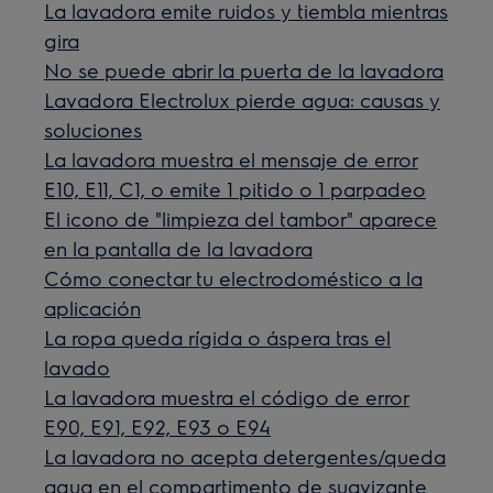
La lavadora emite ruidos y tiembla mientras
gira
No se puede abrir la puerta de la lavadora
Lavadora Electrolux pierde agua: causas y
soluciones
La lavadora muestra el mensaje de error
E10, E11, C1, o emite 1 pitido o 1 parpadeo
El icono de "limpieza del tambor" aparece
en la pantalla de la lavadora
Cómo conectar tu electrodoméstico a la
aplicación
La ropa queda rígida o áspera tras el
lavado
La lavadora muestra el código de error
E90, E91, E92, E93 o E94
La lavadora no acepta detergentes/queda
agua en el compartimento de suavizante