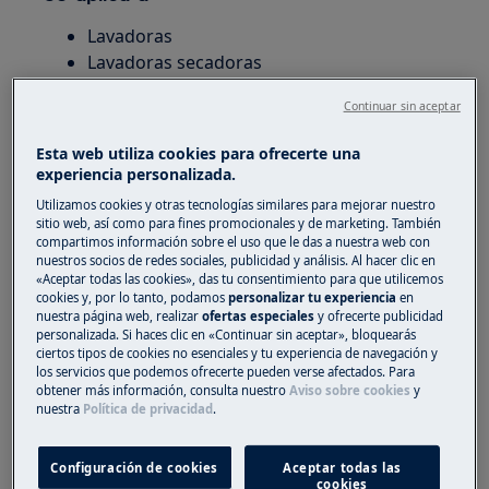
Lavadoras
Lavadoras secadoras
Continuar sin aceptar
Solución
Esta web utiliza cookies para ofrecerte una
Si la lavadora no calienta y no muestra un
experiencia personalizada.
mensaje de error, consulte las sugerencias a
Utilizamos cookies y otras tecnologías similares para mejorar nuestro
continuación para obtener instrucciones
sitio web, así como para fines promocionales y de marketing. También
paso a paso.
compartimos información sobre el uso que le das a nuestra web con
nuestros socios de redes sociales, publicidad y análisis. Al hacer clic en
«Aceptar todas las cookies», das tu consentimiento para que utilicemos
Los electrodomésticos modernos lavan a
cookies y, por lo tanto, podamos
personalizar tu experiencia
en
temperaturas más bajas y, si la máquina ha
nuestra página web, realizar
ofertas especiales
y ofrecerte publicidad
reemplazado a un modelo más antiguo, es
personalizada. Si haces clic en «Continuar sin aceptar», bloquearás
ciertos tipos de cookies no esenciales y tu experiencia de navegación y
posible que no caliente a una temperatura
los servicios que podemos ofrecerte pueden verse afectados. Para
tan alta como la anterior.
obtener más información, consulta nuestro
Aviso sobre cookies
y
nuestra
Política de privacidad
.
El enjuague final generalmente es frío, por
lo que la ropa que sale de la máquina al
final del programa se sentirá fría cuando la
Configuración de cookies
Aceptar todas las
cookies