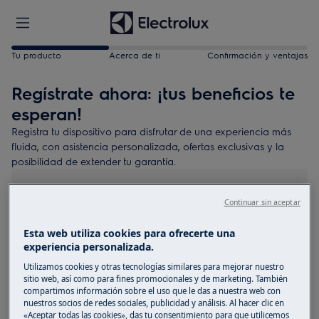
Tu producto
Acerca de ti
Confirmación y ventajas
Regístrate ahora: ¡tus beneficios te
esperan!
Registra tu dispositivo para disfrutar de una experiencia más
fluida, con asistencia personalizada, ofertas exclusivas y la
posibilidad de extender tu garantía.
Necesitarás lo siguiente:
Continuar sin aceptar
Accede a ver la placa identificativa de tu
electrodoméstico
Esta web utiliza cookies para ofrecerte una
experiencia personalizada.
Fecha de compra (también indicativa)
Utilizamos cookies y otras tecnologías similares para mejorar nuestro
3 minutos de tu tiempo
sitio web, así como para fines promocionales y de marketing. También
compartimos información sobre el uso que le das a nuestra web con
Encuentra tu producto
nuestros socios de redes sociales, publicidad y análisis. Al hacer clic en
«Aceptar todas las cookies», das tu consentimiento para que utilicemos