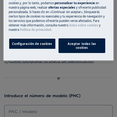
cookies y, por lo tanto, podamos
personalizar tu experiencia
en
Toma una foto de la placa de identificación y súbela
nuestra página web, realizar
ofertas especiales
y ofrecerte publicidad
personalizada. Si haces clic en «Continuar sin aceptar», bloquearás
ciertos tipos de cookies no esenciales y tu experiencia de navegación y
los servicios que podemos ofrecerte pueden verse afectados. Para
obtener más información, consulta nuestro
Aviso sobre cookies
y
nuestra
Política de privacidad
.
Desliza o suelta una foto aquí
Descargar una foto
Configuración de cookies
Aceptar todas las
cookies
Cómo fotografiar la placa de identificación
o
Introduce el número de modelo (PNC)