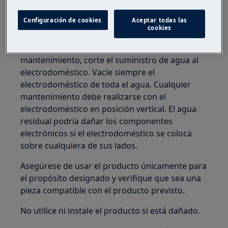
Solo los adultos deben usar o instalar el
Configuración de cookies
Aceptar todas las
producto.
cookies
Antes de cualquier operación de
mantenimiento, corte el suministro de agua al
electrodoméstico. Vacíe siempre el
electrodoméstico de toda el agua. Cualquier
mantenimiento debe realizarse con el
electrodoméstico en posición vertical. El agua
residual podría dañar los componentes
electrónicos si el electrodoméstico se coloca
sobre cualquiera de sus lados.
Asegúrese de usar el producto únicamente para
el propósito designado y verifique que sea una
pieza compatible con el producto previsto.
No utilice ni instale el producto si está dañado.