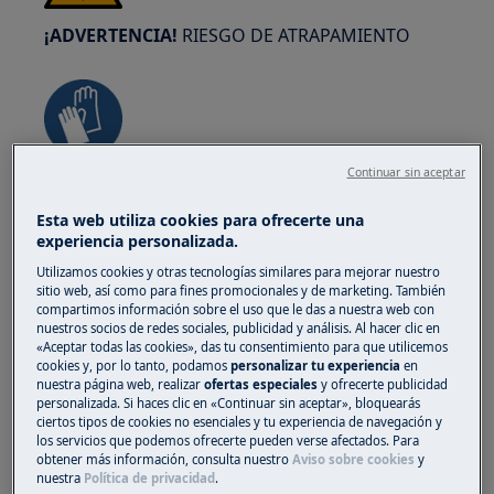
¡ADVERTENCIA!
RIESGO DE ATRAPAMIENTO
Continuar sin aceptar
Usa guantes de seguridad si realizas trabajos de
mantenimiento o reparación que involucren
Esta web utiliza cookies para ofrecerte una
correas.
experiencia personalizada.
Utilizamos cookies y otras tecnologías similares para mejorar nuestro
sitio web, así como para fines promocionales y de marketing. También
compartimos información sobre el uso que le das a nuestra web con
nuestros socios de redes sociales, publicidad y análisis. Al hacer clic en
«Aceptar todas las cookies», das tu consentimiento para que utilicemos
cookies y, por lo tanto, podamos
personalizar tu experiencia
en
¡ADVERTENCIA!
PELIGRO DE ASFIXIA
nuestra página web, realizar
ofertas especiales
y ofrecerte publicidad
personalizada. Si haces clic en «Continuar sin aceptar», bloquearás
ciertos tipos de cookies no esenciales y tu experiencia de navegación y
Piezas pequeñas no aptas para niños menores
los servicios que podemos ofrecerte pueden verse afectados. Para
de 3 años. Mantenga todas las piezas pequeñas
obtener más información, consulta nuestro
Aviso sobre cookies
y
nuestra
Política de privacidad
.
y el embalaje fuera del alcance de los niños.