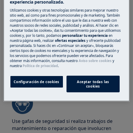
electrodomésticos. Para los aparatos pesados
experiencia personalizada.
es más seguro que los muevan dos personas.
Utilizamos cookies y otras tecnologías similares para mejorar nuestro
Utilice siempre guantes de seguridad y calzado
sitio web, así como para fines promocionales y de marketing. También
compartimos información sobre el uso que le das a nuestra web con
de protección. Lleve guantes de seguridad en
nuestros socios de redes sociales, publicidad y análisis. Al hacer clic en
todo momento para protegerse de cortes con
«Aceptar todas las cookies», das tu consentimiento para que utilicemos
cookies y, por lo tanto, podamos
personalizar tu experiencia
en
bordes afilados.
nuestra página web, realizar
ofertas especiales
y ofrecerte publicidad
personalizada. Si haces clic en «Continuar sin aceptar», bloquearás
ciertos tipos de cookies no esenciales y tu experiencia de navegación y
los servicios que podemos ofrecerte pueden verse afectados. Para
obtener más información, consulta nuestro
Aviso sobre cookies
y
nuestra
Política de privacidad
.
¡ADVERTENCIA!
RIESGO DE LESIONES
OCULARES
Configuración de cookies
Aceptar todas las
cookies
Use gafas de seguridad si realiza trabajos de
mantenimiento o reparación que involucren