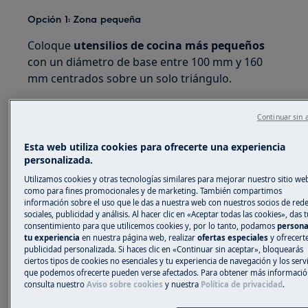
Opción 1: Zona pequeña
Coloque
utensilios de cocina más pequeños
con un diámetro de base entre 100 mm y 160
mm centrados sobre un solo triángulo.
Continuar sin 
Esta web utiliza cookies para ofrecerte una experiencia
personalizada.
Utilizamos cookies y otras tecnologías similares para mejorar nuestro sitio web
como para fines promocionales y de marketing. También compartimos
información sobre el uso que le das a nuestra web con nuestros socios de red
sociales, publicidad y análisis. Al hacer clic en «Aceptar todas las cookies», das t
consentimiento para que utilicemos cookies y, por lo tanto, podamos
persona
tu experiencia
en nuestra página web, realizar
ofertas especiales
y ofrecert
publicidad personalizada. Si haces clic en «Continuar sin aceptar», bloquearás
ciertos tipos de cookies no esenciales y tu experiencia de navegación y los serv
que podemos ofrecerte pueden verse afectados. Para obtener más informació
consulta nuestro
Aviso sobre cookies
y nuestra
Política de privacidad
.