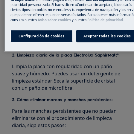
lo contrario, la suciedad puede dañar la placa.
publicidad personalizada. Si haces clic en «Continuar sin aceptar», bloquearás
Tenga cuidado para evitar quemaduras.
ciertos tipos de cookies no esenciales y tu experiencia de navegación y los serv
que podemos ofrecerte pueden verse afectados. Para obtener más informació
consulta nuestro
Aviso sobre cookies
y nuestra
Política de privacidad
.
Elimine, cuando la placa esté lo suficientemente
fría, los anillos de cal, las marcas de agua, las
manchas de grasa y las decoloraciones
Configuración de cookies
Aceptar todas las cookies
metálicas brillantes.
2. Limpieza diaria de la placa Electrolux SaphirMatt®:
Limpia la placa con regularidad con un paño
suave y húmedo. Puedes usar un detergente de
limpieza estándar. Seca la superficie de cristal
con un paño de microfibra.
3. Cómo eliminar marcas y manchas persistentes:
Para las manchas persistentes que no puedan
eliminarse con el procedimiento de limpieza
diaria, siga estos pasos: