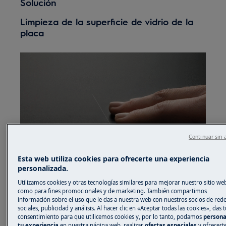
Solución
Limpieza de la superficie de vidrio de la
placa
Continuar sin 
Esta web utiliza cookies para ofrecerte una experiencia
personalizada.
Utilizamos cookies y otras tecnologías similares para mejorar nuestro sitio web
1. Eliminación de distintos tipos de suciedad:
como para fines promocionales y de marketing. También compartimos
información sobre el uso que le das a nuestra web con nuestros socios de red
Retire de inmediato: plástico derretido, film de
sociales, publicidad y análisis. Al hacer clic en «Aceptar todas las cookies», das t
consentimiento para que utilicemos cookies y, por lo tanto, podamos
persona
plástico, sal, azúcar y alimentos con azúcar; de
tu experiencia
en nuestra página web, realizar
ofertas especiales
y ofrecert