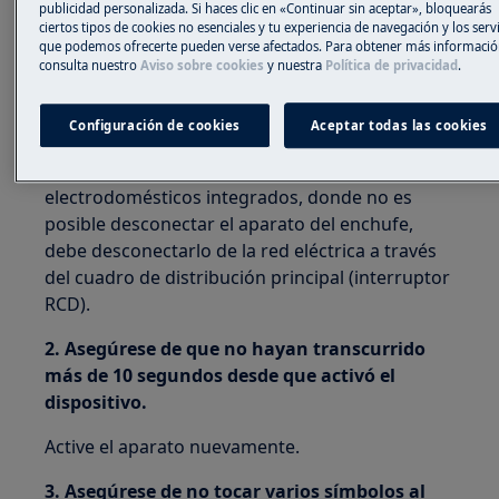
publicidad personalizada. Si haces clic en «Continuar sin aceptar», bloquearás
1. Desconecte el electrodoméstico de la
ciertos tipos de cookies no esenciales y tu experiencia de navegación y los serv
fuente de alimentación durante al menos 30
que podemos ofrecerte pueden verse afectados. Para obtener más informació
consulta nuestro
Aviso sobre cookies
y nuestra
Política de privacidad
.
segundos.
Nota:
Para reiniciar el electrodoméstico,
Configuración de cookies
Aceptar todas las cookies
desenchúfelo y espere 30 segundos antes de
volver a enchufarlo. En el caso de
electrodomésticos integrados, donde no es
posible desconectar el aparato del enchufe,
debe desconectarlo de la red eléctrica a través
del cuadro de distribución principal (interruptor
RCD).
2.
Asegúrese de que no hayan transcurrido
más de 10 segundos desde que activó el
dispositivo.
Active el aparato nuevamente.
3. Asegúrese de no tocar varios símbolos al