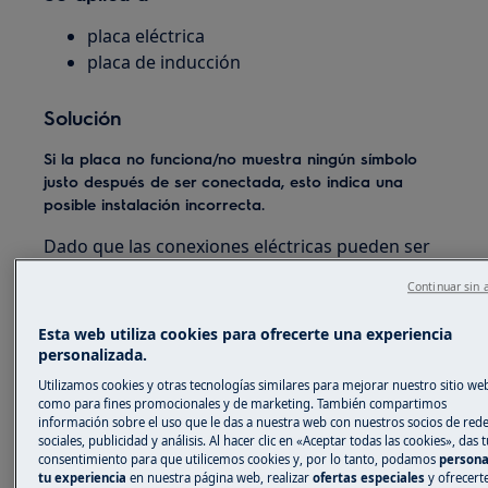
placa eléctrica
placa de inducción
Solución
Si la placa no funciona/no muestra ningún símbolo
justo después de ser conectada, esto indica una
posible instalación incorrecta.
Dado que las conexiones eléctricas pueden ser
peligrosas, se recomienda encarecidamente
Continuar sin 
contactar a un instalador certificado o
electricista para inspeccionar y verificar la
Esta web utiliza cookies para ofrecerte una experiencia
instalación. Esto garantiza la seguridad y el
personalizada.
cumplimiento de las normativas locales.
Utilizamos cookies y otras tecnologías similares para mejorar nuestro sitio web
como para fines promocionales y de marketing. También compartimos
Si la encimera dejó de funcionar algún tiempo
información sobre el uso que le das a nuestra web con nuestros socios de red
después de la instalación, por favor revise las causas
sociales, publicidad y análisis. Al hacer clic en «Aceptar todas las cookies», das t
consentimiento para que utilicemos cookies y, por lo tanto, podamos
persona
siguientes para solucionar el problema:
tu experiencia
en nuestra página web, realizar
ofertas especiales
y ofrecert