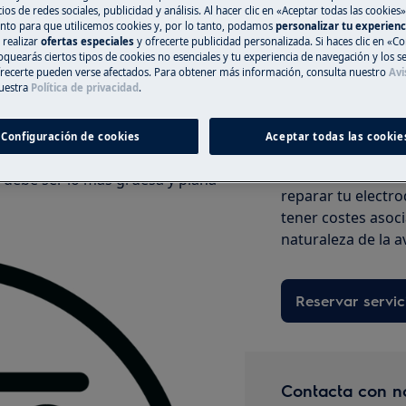
ios de redes sociales, publicidad y análisis. Al hacer clic en «Aceptar todas las cookies»
A la tienda en l
nto para que utilicemos cookies y, por lo tanto, podamos
personalizar tu experien
 realizar
ofertas especiales
y ofrecerte publicidad personalizada. Si haces clic en «Co
oquearás ciertos tipos de cookies no esenciales y tu experiencia de navegación y los s
ecerte pueden verse afectados. Para obtener más información, consulta nuestro
Avi
inar con placa de inducción si:
uestra
Política de privacidad
.
 en una zona con el ajuste de calor
Registra online 
Configuración de cookies
Aceptar todas las cookie
Si no encuentras 
na.
registrar online un
a debe ser lo más gruesa y plana
reparar tu electro
tener costes asoc
naturaleza de la a
Reservar servic
Contacta con n