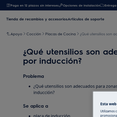
Paga en 12 plazos sin intereses
Opciones de instalación
Entrega 
Tienda de recambios y accesorios
Artículos de soporte
Apoyo
Cocción
Placas de Cocina
¿Qué utensilios son 
¿Qué utensilios son a
por inducción?
Problema
¿Qué utensilios son adecuados para zonas
inducción?
Esta web 
Se aplica a
Utilizamos c
placa de inducción
promocional