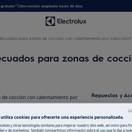
gratuita*
Devolución ampliada hasta 30 días
adecuados para zonas de cocción con calentamiento por inducción?
decuados para zonas de cocc
Repuestos y Ac
 de cocción con calentamiento por
Encuentra repuest
Co
electrodoméstico 
utiliza cookies para ofrecerte una experiencia personalizada.
recíbelos directam
ookies y otras tecnologías similares para mejorar nuestro sitio web, así como para fi
es y de marketing. También compartimos información sobre el uso que le das a nue