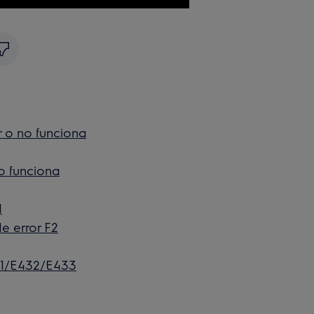
r o no funciona
no funciona
1
e error F2
1/E432/E433