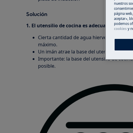
nuestros soc
consentimie
Solución
página web,
aceptar», bl
podemos ofr
1. El utensilio de cocina es adecuado para coc
cookies
y n
Cierta cantidad de agua hierve muy rápido
máximo.
Un imán atrae la base del utensilio de coci
Importante: la base del utensilio de cocin
posible.