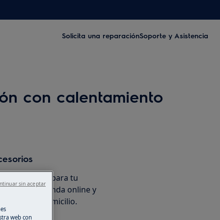
Solicita una reparación
Soporte y Asistencia
ión con calentamiento
cesorios
os originales para tu
ntinuar sin aceptar
en nuestra tienda online y
ente en tu domicilio.
nes
stra web con