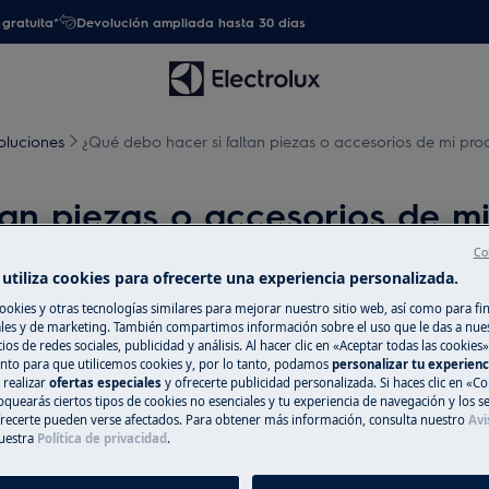
gratuita*
Devolución ampliada hasta 30 días
oluciones
¿Qué debo hacer si faltan piezas o accesorios de mi prod
tan piezas o accesorios de mi
Co
utiliza cookies para ofrecerte una experiencia personalizada.
ookies y otras tecnologías similares para mejorar nuestro sitio web, así como para fi
Repuestos y Ac
es y de marketing. También compartimos información sobre el uso que le das a nue
zado en venta web a través nuestro
ios de redes sociales, publicidad y análisis. Al hacer clic en «Aceptar todas las cookies»
Encuentra repuest
nto para que utilicemos cookies y, por lo tanto, podamos
personalizar tu experien
electrodoméstico 
 realizar
ofertas especiales
y ofrecerte publicidad personalizada. Si haces clic en «Co
oquearás ciertos tipos de cookies no esenciales y tu experiencia de navegación y los s
recíbelos directam
ecerte pueden verse afectados. Para obtener más información, consulta nuestro
Avi
uestra
Política de privacidad
.
A la tienda en l