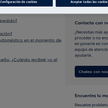
Configuración de cookies
Aceptar todas las cookie
a de un pedido
 pedido?
Contacta con n
¿Necesitas más ay
lación?
proceder o no enc
rodoméstico en el momento de
en ponerte en con
equipo de atenció
ayudarte.
elto, ¿Cuándo recibiré yo el
Chatea con nos
Encuentra tu m
Resuelve problema