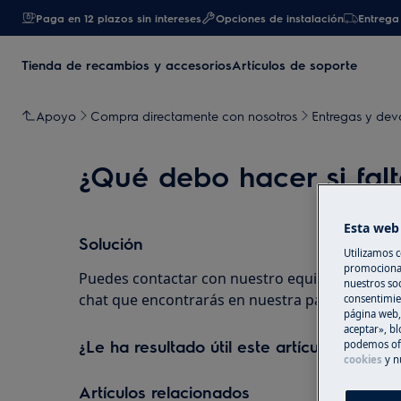
Paga en 12 plazos sin intereses
Opciones de instalación
Entrega 
Tienda de recambios y accesorios
Artículos de soporte
Apoyo
Compra directamente con nosotros
Entregas y dev
¿Qué debo hacer si fal
Esta web 
Solución
Utilizamos c
promocional
Puedes contactar con nuestro equipo especiali
nuestros soc
chat que encontrarás en nuestra página web.
consentimie
página web,
aceptar», bl
¿Le ha resultado útil este artículo?
podemos ofr
cookies
y n
Artículos relacionados