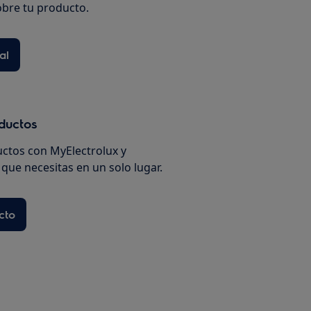
bre tu producto.
al
oductos
uctos con MyElectrolux y
que necesitas en un solo lugar.
cto