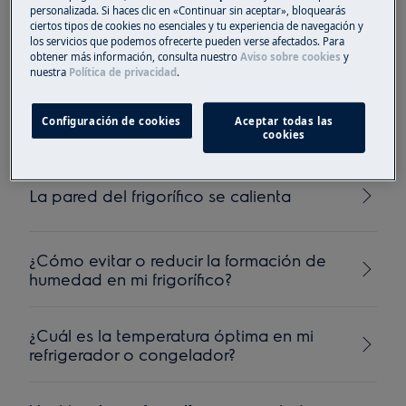
personalizada. Si haces clic en «Continuar sin aceptar», bloquearás
ciertos tipos de cookies no esenciales y tu experiencia de navegación y
los servicios que podemos ofrecerte pueden verse afectados. Para
¿Por qué se congela mi frigorífico?
obtener más información, consulta nuestro
Aviso sobre cookies
y
nuestra
Política de privacidad
.
No sale hielo del dispensador
Configuración de cookies
Aceptar todas las
cookies
La pared del frigorífico se calienta
¿Cómo evitar o reducir la formación de
humedad en mi frigorífico?
¿Cuál es la temperatura óptima en mi
refrigerador o congelador?