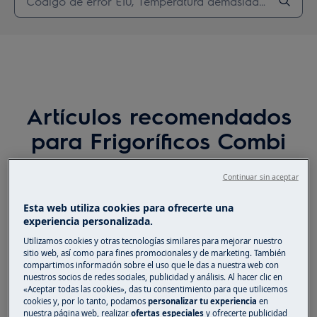
Artículos recomendados
para Frigoríficos Combi
y Side by Side
Continuar sin aceptar
Esta web utiliza cookies para ofrecerte una
experiencia personalizada.
¿Cuál es la temperatura óptima en el
Utilizamos cookies y otras tecnologías similares para mejorar nuestro
frigorífico/congelador?
sitio web, así como para fines promocionales y de marketing. También
compartimos información sobre el uso que le das a nuestra web con
nuestros socios de redes sociales, publicidad y análisis. Al hacer clic en
El compresor está funcionando durante
«Aceptar todas las cookies», das tu consentimiento para que utilicemos
cookies y, por lo tanto, podamos
personalizar tu experiencia
en
mucho tiempo
nuestra página web, realizar
ofertas especiales
y ofrecerte publicidad