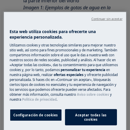
la parte inferior del vidrio
Imagen 1: Ejemplos de gotas de agua en la
parte inferior del estante de vidrio
Continuar sin aceptar
Esta web utiliza cookies para ofrecerte una
experiencia personalizada.
Utilizamos cookies y otras tecnologías similares para mejorar nuestro
sitio web, así como para fines promocionales y de marketing. También
compartimos información sobre el uso que le das a nuestra web con
nuestros socios de redes sociales, publicidad y análisis. Al hacer clic en
«Aceptar todas las cookies», das tu consentimiento para que utilicemos
cookies y, por lo tanto, podamos
personalizar tu experiencia
en
nuestra página web, realizar
ofertas especiales
y ofrecerte publicidad
personalizada. Si haces clic en «Continuar sin aceptar», bloquearás
ciertos tipos de cookies no esenciales y tu experiencia de navegación y
Se aplica a
los servicios que podemos ofrecerte pueden verse afectados. Para
obtener más información, consulta nuestro
Aviso sobre cookies
y
nuestra
Política de privacidad
.
Frigorífico
Combi
Configuración de cookies
Aceptar todas las
cookies
Solución