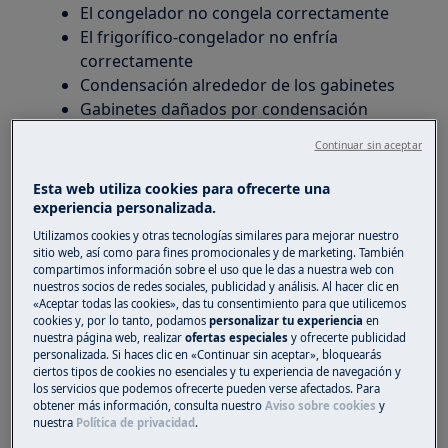
El congelador no congela correctamente
El frigorífico-congelador no enfría
correctamente
Condensación alrededor de los gabinetes
Gabinetes dañados por condensación
Sobrecalentamiento del compresor, el
Continuar sin aceptar
compresor funciona durante largos
períodos de tiempo.
Esta web utiliza cookies para ofrecerte una
experiencia personalizada.
Se aplica a
Utilizamos cookies y otras tecnologías similares para mejorar nuestro
sitio web, así como para fines promocionales y de marketing. También
Frigorífico integrado
compartimos información sobre el uso que le das a nuestra web con
nuestros socios de redes sociales, publicidad y análisis. Al hacer clic en
Congelador integrado
«Aceptar todas las cookies», das tu consentimiento para que utilicemos
Frigorífico-congelador integrado
cookies y, por lo tanto, podamos
personalizar tu experiencia
en
nuestra página web, realizar
ofertas especiales
y ofrecerte publicidad
personalizada. Si haces clic en «Continuar sin aceptar», bloquearás
Solución
ciertos tipos de cookies no esenciales y tu experiencia de navegación y
los servicios que podemos ofrecerte pueden verse afectados. Para
obtener más información, consulta nuestro
Aviso sobre cookies
y
Ventilación para frigoríficos congeladores
nuestra
Política de privacidad
.
integrados