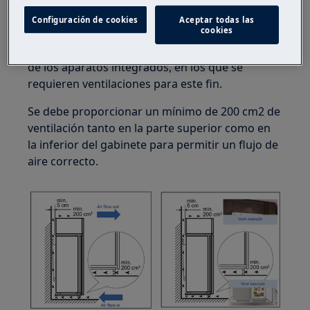
Todos los aparatos de refrigeración necesitan
Configuración de cookies
Aceptar todas las
cookies
ventilación para garantizar su correcto
funcionamiento. Esto es fundamental en el caso
de los aparatos integrados, en los que se
requieren ventilaciones para este fin.
Se debe proporcionar un mínimo de 200 cm2 de
ventilación tanto en la parte superior como en
la inferior del gabinete para permitir un flujo de
aire correcto.