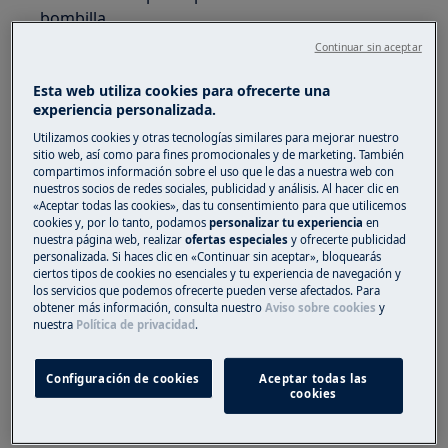
bombilla.
Continuar sin aceptar
Si una bombilla o una luz LED parpadean
también pueden indicar que la temperatura
Esta web utiliza cookies para ofrecerte una
ambiente es demasiado elevada o baja.
experiencia personalizada.
Compruebe la clasificación térmica en la
Utilizamos cookies y otras tecnologías similares para mejorar nuestro
etiqueta de datos del electrodoméstico.
sitio web, así como para fines promocionales y de marketing. También
compartimos información sobre el uso que le das a nuestra web con
nuestros socios de redes sociales, publicidad y análisis. Al hacer clic en
Solo puede garantizarse el funcionamiento
«Aceptar todas las cookies», das tu consentimiento para que utilicemos
correcto de los productos de la clase SN si la
cookies y, por lo tanto, podamos
personalizar tu experiencia
en
temperatura ambiente es de entre 10 °C y 32 °C.
nuestra página web, realizar
ofertas especiales
y ofrecerte publicidad
personalizada. Si haces clic en «Continuar sin aceptar», bloquearás
ciertos tipos de cookies no esenciales y tu experiencia de navegación y
Clase N = 16-32 °C
los servicios que podemos ofrecerte pueden verse afectados. Para
Clase SN = 10-32 °C
obtener más información, consulta nuestro
Aviso sobre cookies
y
nuestra
Política de privacidad
.
Clase ST = 18-38 °C
Clase SN/T = 10-38 °C
Configuración de cookies
Aceptar todas las
Ubicación de la información sobre la clase
cookies
climática en la placa de características: