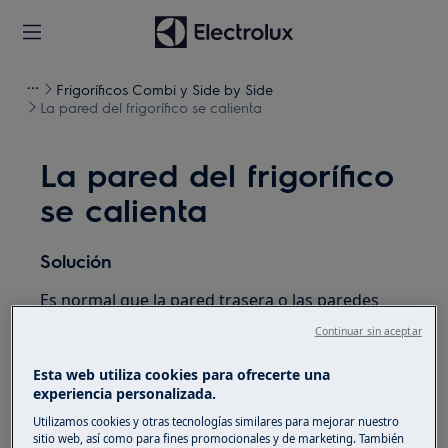
Frigoríficos Combi y Side by Side
La pared del frigorífico se calienta
La pared del frigorífico
se calienta
Solución
Es normal que la pared trasera o las paredes
laterales que rodean el canal de desagüe se
Continuar sin aceptar
calienten. Esto se debe a que ahí se encuentra la
resistencia de descongelación automática.
Esta web utiliza cookies para ofrecerte una
experiencia personalizada.
Mientras no haya signos visibles de
Utilizamos cookies y otras tecnologías similares para mejorar nuestro
quemaduras y la temperatura del frigorífico sea
sitio web, así como para fines promocionales y de marketing. También