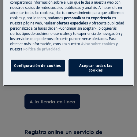
compartimos información sobre el uso que le das a nuestra web con
normal, no hay motivo de preocupación.
nuestros socios de redes sociales, publicidad y análisis. Al hacer clic en
«Aceptar todas las cookies», das tu consentimiento para que utilicemos
¿Le ha resultado útil este artículo?
cookies y, por lo tanto, podamos
personalizar tu experiencia
en
nuestra página web, realizar
ofertas especiales
y ofrecerte publicidad
personalizada. Si haces clic en «Continuar sin aceptar», bloquearás
ciertos tipos de cookies no esenciales y tu experiencia de navegación y
los servicios que podemos ofrecerte pueden verse afectados. Para
obtener más información, consulta nuestro
Aviso sobre cookies
y
Repuestos y Accesorios
nuestra
Política de privacidad
.
Encuentra repuestos originales para
tu electrodoméstico en nuestra
Configuración de cookies
Aceptar todas las
cookies
tienda online y recíbelos
directamente en tu domicilio.
A la tienda en línea
Registra online un servicio de