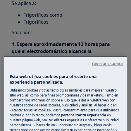
Se aplica a:
Frigoríficos combi
Frigoríficos
Solución:
1. Espere aproximadamente 12 horas para
que el electrodoméstico alcance la
temperatura correcta si recién lo ha puesto
Continuar sin aceptar
en marcha
Esta web utiliza cookies para ofrecerte una
2. Si ha colocado una gran cantidad de
experiencia personalizada.
alimentos dentro del electrodoméstico, la
alarma dejará de sonar cuando la
Utilizamos cookies y otras tecnologías similares para mejorar nuestro
sitio web, así como para fines promocionales y de marketing. También
temperatura vuelva a ser normal.
compartimos información sobre el uso que le das a nuestra web con
nuestros socios de redes sociales, publicidad y análisis. Al hacer clic en
3. Verifique si el ventilador del interior del
«Aceptar todas las cookies», das tu consentimiento para que utilicemos
cookies y, por lo tanto, podamos
personalizar tu experiencia
en
electrodoméstico está funcionando (siempre
nuestra página web, realizar
ofertas especiales
y ofrecerte publicidad
que su electrodoméstico tenga un ventilador)
personalizada. Si haces clic en «Continuar sin aceptar», bloquearás
ciertos tipos de cookies no esenciales y tu experiencia de navegación y