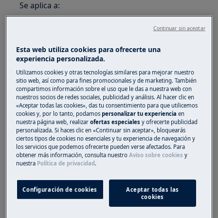
Se aplica a:
Frigoríficos
Continuar sin aceptar
Frigoríficos combi
Esta web utiliza cookies para ofrecerte una
Solución:
experiencia personalizada.
1. Verifique si hubo una interrupción en el
Utilizamos cookies y otras tecnologías similares para mejorar nuestro
sitio web, así como para fines promocionales y de marketing. También
suministro de energía al producto.
compartimos información sobre el uso que le das a nuestra web con
nuestros socios de redes sociales, publicidad y análisis. Al hacer clic en
2. Evite dejar la puerta abierta durante
«Aceptar todas las cookies», das tu consentimiento para que utilicemos
cookies y, por lo tanto, podamos
personalizar tu experiencia
en
periodos de tiempo prolongados.
nuestra página web, realizar
ofertas especiales
y ofrecerte publicidad
personalizada. Si haces clic en «Continuar sin aceptar», bloquearás
3. Compruebe si la puerta se ha cerrado
ciertos tipos de cookies no esenciales y tu experiencia de navegación y
correctamente.
los servicios que podemos ofrecerte pueden verse afectados. Para
obtener más información, consulta nuestro
Aviso sobre cookies
y
nuestra
Política de privacidad
.
4. Verifique si el electrodoméstico está
enfriando correctamente
Configuración de cookies
Aceptar todas las
Mida la temperatura con un termómetro
cookies
dentro de un vaso de agua colocado