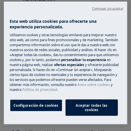
de instalación?
¿Dónde puedo encontrar instrucciones de
Continuar sin aceptar
uso?
Esta web utiliza cookies para ofrecerte una
experiencia personalizada.
Se aplica a
Utilizamos cookies y otras tecnologías similares para mejorar nuestro
Todos los productos Electrolux
sitio web, así como para fines promocionales y de marketing. También
compartimos información sobre el uso que le das a nuestra web con
nuestros socios de redes sociales, publicidad y análisis. Al hacer clic en
Solución
«Aceptar todas las cookies», das tu consentimiento para que utilicemos
cookies y, por lo tanto, podamos
personalizar tu experiencia
en
nuestra página web, realizar
ofertas especiales
y ofrecerte publicidad
1. Haga clic en el enlace a continuación, y luego
personalizada. Si haces clic en «Continuar sin aceptar», bloquearás
introduzca el número PNC o el modelo para
ciertos tipos de cookies no esenciales y tu experiencia de navegación y
descargar y ver el manual de usuario o la guía
los servicios que podemos ofrecerte pueden verse afectados. Para
obtener más información, consulta nuestro
Aviso sobre cookies
y
de instalación (idioma español):
Encuentra
nuestra
Política de privacidad
.
documentación aquí
Configuración de cookies
Aceptar todas las
cookies
2. (todos los idiomas disponibles):
electrolux-
ui.com