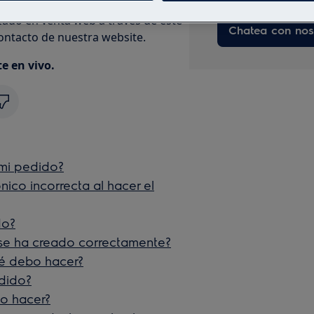
zado en venta web a través de este
Chatea con nos
contacto de nuestra website.
e en vivo.
mi pedido?
ico incorrecta al hacer el
do?
e ha creado correctamente?
é debo hacer?
edido?
o hacer?