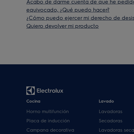
Acabo de darme cuenta de que he pedido 
equivocado, ¿Qué puedo hacer?
¿Cómo puedo ejercer mi derecho de desis
Quiero devolver mi producto
Cocina
Lavado
Horno multifunción
Lavadoras
Placa de inducción
Secadoras
Campana decorativa
Lavadoras sec