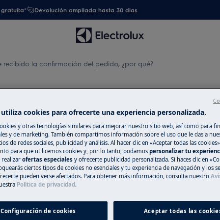
gratuita*
Devolución ampliada hasta 30 días
 recibido la confirmación del pedido, ¿por qué?
irmación del pedido, ¿por qué
Co
utiliza cookies para ofrecerte una experiencia personalizada.
ookies y otras tecnologías similares para mejorar nuestro sitio web, así como para fi
es y de marketing. También compartimos información sobre el uso que le das a nue
Contacta con n
ios de redes sociales, publicidad y análisis. Al hacer clic en «Aceptar todas las cookies»
r qué?
nto para que utilicemos cookies y, por lo tanto, podamos
personalizar tu experien
¿Necesitas más ay
 realizar
ofertas especiales
y ofrecerte publicidad personalizada. Si haces clic en «Co
oquearás ciertos tipos de cookies no esenciales y tu experiencia de navegación y los s
proceder o no enc
ecerte pueden verse afectados. Para obtener más información, consulta nuestro
Avi
en ponerte en con
uestra
Política de privacidad
.
ctrónico que facilitaste al hacer la
equipo de atenció
que haya habido un error al meter
ayudarte.
Configuración de cookies
Aceptar todas las cookie
proceso de compra.