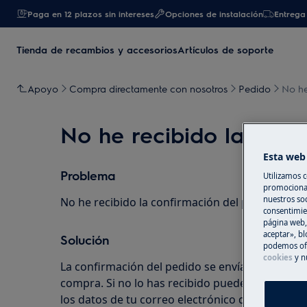
Paga en 12 plazos sin intereses
Opciones de instalación
Entrega 
Tienda de recambios y accesorios
Artículos de soporte
Apoyo
Compra directamente con nosotros
Pedido
No he
No he recibido la conf
Esta web 
Problema
Utilizamos c
promocional
nuestros soc
No he recibido la confirmación del pedido, ¿po
consentimie
página web,
aceptar», bl
Solución
podemos ofr
cookies
y n
La confirmación del pedido se envía al correo ele
compra. Si no lo has recibido puede deberse a 
los datos de tu correo electrónico durante el 