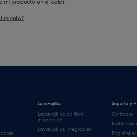
mi producto en el color
timiento?
Lavavajillas
Soporte y A
Lavavajillas de libre
Contacto
instalación
Boletín de 
Lavavajillas integrables
adoras
Registra t