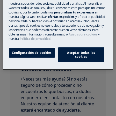
especializado en venta web a través de nuestro:
nuestros socios de redes sociales, publicidad y análisis. Al hacer clic en
«Aceptar todas las cookies», das tu consentimiento para que utilicemos
chat, que encontrarás en el apartado de
cookies y, por lo tanto, podamos
personalizar tu experiencia
en
contacto de nuestra página web.
nuestra página web, realizar
ofertas especiales
y ofrecerte publicidad
personalizada. Si haces clic en «Continuar sin aceptar», bloquearás
¿Necesita ayuda? Inicie un chat con un
ciertos tipos de cookies no esenciales y tu experiencia de navegación y
los servicios que podemos ofrecerte pueden verse afectados. Para
agente en vivo.
obtener más información, consulta nuestro
Aviso sobre cookies
y
nuestra
Política de privacidad
.
¿Le ha resultado útil este artículo?
Configuración de cookies
Aceptar todas las
cookies
Contacta con nosotros
¿Necesitas más ayuda? Si no estás
seguro de cómo proceder o no
encuentras lo que buscas, no dudes
en ponerte en contacto con nosotros.
Nuestro equipo de atención al cliente
estará encantado de ayudarte.