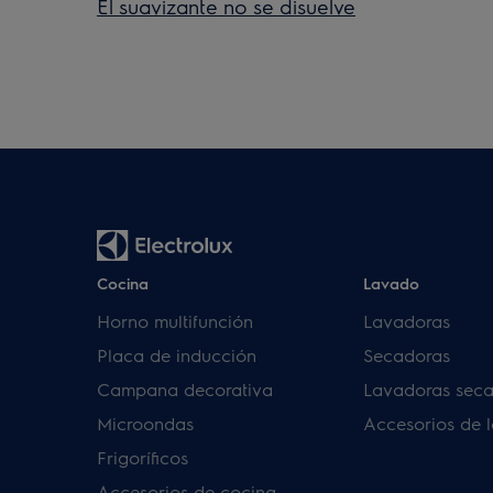
El suavizante no se disuelve
Cocina
Lavado
Horno multifunción
Lavadoras
Placa de inducción
Secadoras
Campana decorativa
Lavadoras sec
Microondas
Accesorios de 
Frigoríficos
Accesorios de cocina