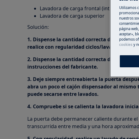
Lavadora de carga frontal (integrada o de l
Utilizamos c
promocional
Lavadora de carga superior
nuestros soc
consentimie
Solución:
página web,
aceptar», bl
1. Dispense la cantidad correcta de detergente,
podemos ofr
cookies
y n
realice con regularidad ciclos/lavados con ag
2. Dispense la cantidad correcta de detergen
instrucciones del fabricante.
3. Deje siempre entreabierta la puerta despué
abra un poco el cajón dispensador al mismo 
puede secarse entre lavados.
4. Compruebe si se calienta la lavadora inic
La puerta debe permanecer caliente durante el
transcurrida entre media y una hora aproxima
5. Con regularidad, realice un lavado de serv