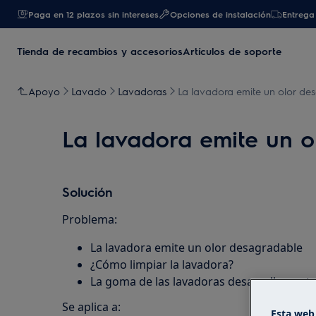
Paga en 12 plazos sin intereses
Opciones de instalación
Entrega 
Tienda de recambios y accesorios
Artículos de soporte
Apoyo
Lavado
Lavadoras
La lavadora emite un olor de
La lavadora emite un o
Solución
Problema:
La lavadora emite un olor desagradable
¿Cómo limpiar la lavadora?
La goma de las lavadoras desarrolla pun
Se aplica a:
Esta web 