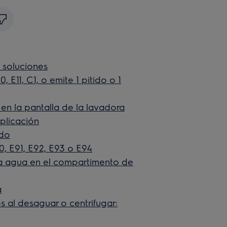
 soluciones
 E11, C1, o emite 1 pitido o 1
en la pantalla de la lavadora
plicación
ado
0, E91, E92, E93 o E94
a agua en el compartimento de
a
s al desaguar o centrifugar: