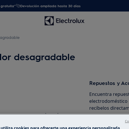
gratuita*
Devolución ampliada hasta 30 días
sagradable
lor desagradable
Repuestos y Ac
Encuentra repuest
electrodoméstico 
recíbelos directam
tos oscuros o negros de moho
Co
A la tienda en l
utiliza cookies para ofrecerte una experiencia personalizada.