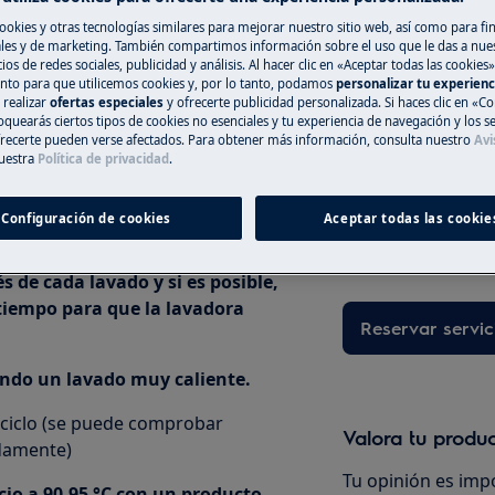
ibre instalación)
ookies y otras tecnologías similares para mejorar nuestro sitio web, así como para fi
es y de marketing. También compartimos información sobre el uso que le das a nue
ios de redes sociales, publicidad y análisis. Al hacer clic en «Aceptar todas las cookies»
nto para que utilicemos cookies y, por lo tanto, podamos
personalizar tu experien
Registra online 
 realizar
ofertas especiales
y ofrecerte publicidad personalizada. Si haces clic en «Co
oquearás ciertos tipos de cookies no esenciales y tu experiencia de navegación y los s
 evite utilizar solo ciclos fríos y
ecerte pueden verse afectados. Para obtener más información, consulta nuestro
Avi
Si no encuentras 
uestra
Política de privacidad
.
ua caliente.
registrar online un
reparar tu electro
te y suavizante de acuerdo con las
Configuración de cookies
Aceptar todas las cookie
tener costes asoc
naturaleza de la a
s de cada lavado y si es posible,
tiempo para que la lavadora
Reservar servic
iando un lavado muy caliente.
 ciclo (se puede comprobar
Valora tu produ
damente)
Tu opinión es imp
icio a 90-95 °C con un producto