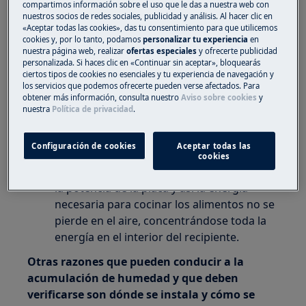
compartimos información sobre el uso que le das a nuestra web con
Encienda la campana extractora un rato
nuestros socios de redes sociales, publicidad y análisis. Al hacer clic en
antes de comenzar a cocinar.
«Aceptar todas las cookies», das tu consentimiento para que utilicemos
Apague la campana
cookies y, por lo tanto, podamos
personalizar tu experiencia
en
nuestra página web, realizar
ofertas especiales
y ofrecerte publicidad
extractora solo un tiempo después de que
personalizada. Si haces clic en «Continuar sin aceptar», bloquearás
haya terminado de cocinar (cuando ya no
ciertos tipos de cookies no esenciales y tu experiencia de navegación y
los servicios que podemos ofrecerte pueden verse afectados. Para
no se este produciendo vapor)
obtener más información, consulta nuestro
Aviso sobre cookies
y
Cuando cocine alimentos que contengan
nuestra
Política de privacidad
.
mucha agua, por ejemplo, sopa, asegúrese
de que la tapa esté colocada en el
Configuración de cookies
Aceptar todas las
recipiente. Poniendo la tapa también
cookies
ahorrarás energía, ya que puedes reducir
la potencia de la placa y así la energía
necesaria para cocinar los alimentos no se
pierde en el aire, concentrándose toda la
energía en el interior del recipiente.
Otras razones que pueden conducir a la
acumulación de humedad y que deben
verificarse son dónde se instala y cómo se