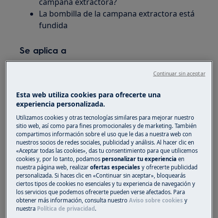
campana extractora?
La bombilla de la campana extractora está
fundida
Se aplica a
Campanas de cocina
Continuar sin aceptar
Solución
Esta web utiliza cookies para ofrecerte una
experiencia personalizada.
1. Primero, verifique si la función de
Utilizamos cookies y otras tecnologías similares para mejorar nuestro
extracción está funcionando:
sitio web, así como para fines promocionales y de marketing. También
compartimos información sobre el uso que le das a nuestra web con
nuestros socios de redes sociales, publicidad y análisis. Al hacer clic en
Si no funciona (la campana extractora no
«Aceptar todas las cookies», das tu consentimiento para que utilicemos
reacciona, la luz no se enciende, la función
cookies y, por lo tanto, podamos
personalizar tu experiencia
en
de extracción no funciona),
nuestra página web, realizar
ofertas especiales
y ofrecerte publicidad
personalizada. Si haces clic en «Continuar sin aceptar», bloquearás
probablemente haya un fallo eléctrico.
ciertos tipos de cookies no esenciales y tu experiencia de navegación y
Comprueba si otros electrodomésticos de
los servicios que podemos ofrecerte pueden verse afectados. Para
obtener más información, consulta nuestro
Aviso sobre cookies
y
la cocina funcionan, en caso contrario
nuestra
Política de privacidad
.
revisa los fusibles y contacta con un