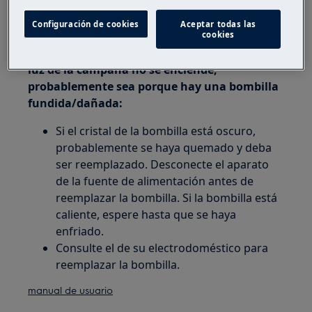
electricista cualificado para subsanar el
Configuración de cookies
Aceptar todas las
posible fallo de cableado.
cookies
2. Si la función extractora funciona pero la
luz de la campana no se enciende,
probablemente sea porque hay una bombilla
fundida/dañada:
Si el cristal de la bombilla está oscuro,
probablemente se haya quemado y deba
ser reemplazado. Desconecte el aparato
de la fuente de alimentación antes de
reemplazar la bombilla. Si la bombilla está
caliente, espere hasta que se haya
enfriado.
Consulte el de su electrodoméstico para
reemplazar la bombilla.
manual de usuario