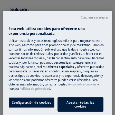
Solución
Continuar sin aceptar
Normalmente, los filtros de carbón pueden
lavarse y volver a utilizarse cuando ya no
Esta web utiliza cookies para ofrecerte una
absorben el vapor de los utensilios.
experiencia personalizada.
Utilizamos cookies y otras tecnologías similares para mejorar nuestro
En circunstancias normales, los filtros deben
sitio web, así como para fines promocionales y de marketing. También
lavarse cada 3-4 meses o, si se realiza un uso
compartimos información sobre el uso que le das a nuestra web con
intensivo, más frecuentemente. Si utiliza mucho
nuestros socios de redes sociales, publicidad y análisis. Al hacer clic en
«Aceptar todas las cookies», das tu consentimiento para que utilicemos
la campana de cocina, solo debe lavar los filtros
cookies y, por lo tanto, podamos
personalizar tu experiencia
en
de carbón un máximo de 5 veces. En el resto de
nuestra página web, realizar
ofertas especiales
y ofrecerte publicidad
personalizada. Si haces clic en «Continuar sin aceptar», bloquearás
los casos, puede lavar los filtros hasta 8 veces
ciertos tipos de cookies no esenciales y tu experiencia de navegación y
antes de cambiarlos.
los servicios que podemos ofrecerte pueden verse afectados. Para
Cuando los filtros ya no absorban el olor de los
obtener más información, consulta nuestro
Aviso sobre cookies
y
nuestra
Política de privacidad
.
alimentos que cocina, debe cambiarlos.
Restauración de los filtros de carbón activo:
Configuración de cookies
Aceptar todas las
cookies
Introduzca el filtro en el lavavajillas y
seleccione un ciclo de lavado intensivo a 70