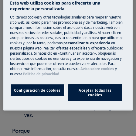
Campanas extractora de cocina (con
Esta web utiliza cookies para ofrecerte una
experiencia personalizada.
botones táctiles)
Utilizamos cookies y otras tecnologías similares para mejorar nuestro
sitio web, así como para fines promocionales y de marketing. También
Solución
compartimos información sobre el uso que le das a nuestra web con
nuestros socios de redes sociales, publicidad y análisis. Al hacer clic en
1. Para resolver este problema, proceda de la
«Aceptar todas las cookies», das tu consentimiento para que utilicemos
cookies y, por lo tanto, podamos
personalizar tu experiencia
en
siguiente manera:
nuestra página web, realizar
ofertas especiales
y ofrecerte publicidad
personalizada. Si haces clic en «Continuar sin aceptar», bloquearás
Restablezca el capó quitando el enchufe de
ciertos tipos de cookies no esenciales y tu experiencia de navegación y
la toma durante unos 2-3 minutos o
los servicios que podemos ofrecerte pueden verse afectados. Para
obtener más información, consulta nuestro
Aviso sobre cookies
y
apagando la fuente de alimentación.
nuestra
Política de privacidad
.
Una vez que se vuelva a conectar la
alimentación, el aparato funcionará
Configuración de cookies
Aceptar todas las
correctamente.
cookies
Toque el botón de luz solo una vez. Solo si
el botón no responde, intente por segunda
vez.
Porque