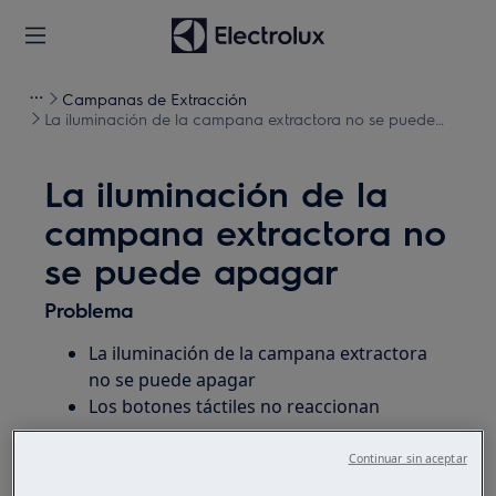
Campanas de Extracción
La iluminación de la campana extractora no se puede
apagar
La iluminación de la
campana extractora no
se puede apagar
Problema
La iluminación de la campana extractora
no se puede apagar
Los botones táctiles no reaccionan
Se aplica a
Continuar sin aceptar