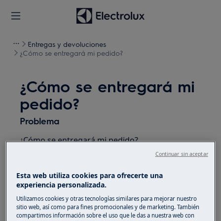
Entregas y devoluciones
¿Cómo se entregará mi pedido?
¿Cómo se entregará mi
pedido?
Problema
¿Cómo se entregará mi pedido?
Continuar sin aceptar
Solución
Esta web utiliza cookies para ofrecerte una
experiencia personalizada.
Si has comprado un electrodoméstico, la
empresa de transporte se pondrá en contacto
Utilizamos cookies y otras tecnologías similares para mejorar nuestro
sitio web, así como para fines promocionales y de marketing. También
contigo cuando tu artículo esté listo para ser
compartimos información sobre el uso que le das a nuestra web con