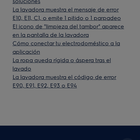
soluciones
La lavadora muestra el mensaje de error
E10, E11, C1, o emite 1 pitido o 1 parpadeo
El icono de "limpieza del tambor" aparece
en la pantalla de la lavadora
Cómo conectar tu electrodoméstico a la
aplicación
La ropa queda rígida o áspera tras el
lavado
La lavadora muestra el código de error
E90, E91, E92, E93 o E94