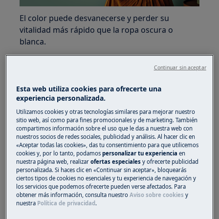
El color puede desvanecerse y perder su
vitalidad más rápido que la ropa oscura o
blanca.
Si se lava con cuidado y con un toque suave,
Continuar sin aceptar
podrás mantener tus colores favoritos más
brillantes por más tiempo.
Esta web utiliza cookies para ofrecerte una
experiencia personalizada.
Utilizamos cookies y otras tecnologías similares para mejorar nuestro
sitio web, así como para fines promocionales y de marketing. También
compartimos información sobre el uso que le das a nuestra web con
nuestros socios de redes sociales, publicidad y análisis. Al hacer clic en
«Aceptar todas las cookies», das tu consentimiento para que utilicemos
cookies y, por lo tanto, podamos
personalizar tu experiencia
en
nuestra página web, realizar
ofertas especiales
y ofrecerte publicidad
personalizada. Si haces clic en «Continuar sin aceptar», bloquearás
ciertos tipos de cookies no esenciales y tu experiencia de navegación y
los servicios que podemos ofrecerte pueden verse afectados. Para
obtener más información, consulta nuestro
Aviso sobre cookies
y
nuestra
Política de privacidad
.