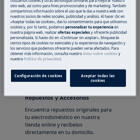
Utilizamos cookies y otras tecnologías similares para mejorar nuestro
sitio web, así como para fines promocionales y de marketing. También
campana-extractora, así como todos los
compartimos información sobre el uso que le das a nuestra web con
accesorios y piezas de repuesto
nuestros socios de redes sociales, publicidad y análisis. Al hacer clic en
necesarios, en la .
«Aceptar todas las cookies», das tu consentimiento para que utilicemos
cookies y, por lo tanto, podamos
personalizar tu experiencia
en
nuestra página web, realizar
ofertas especiales
y ofrecerte publicidad
tienda web
personalizada. Si haces clic en «Continuar sin aceptar», bloquearás
ciertos tipos de cookies no esenciales y tu experiencia de navegación y
Si aun así no se soluciona el problema, póngase
los servicios que podemos ofrecerte pueden verse afectados. Para
en contacto con el Servicio técnico oficial.
obtener más información, consulta nuestro
Aviso sobre cookies
y
nuestra
Política de privacidad
.
¿Le ha resultado útil este artículo?
Configuración de cookies
Aceptar todas las
cookies
Repuestos y Accesorios
Encuentra repuestos originales para
tu electrodoméstico en nuestra
tienda online y recíbelos
directamente en tu domicilio.