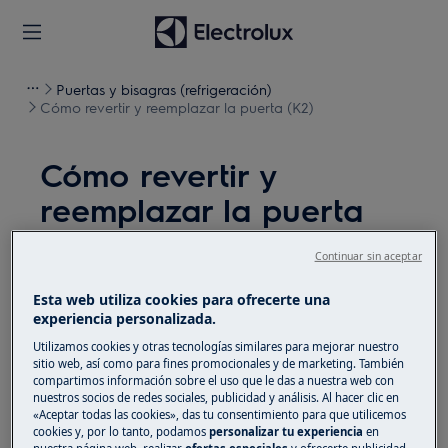
Puertas y bisagras (refrigeración)
Cómo revertir y reemplazar la puerta (K2)
Cómo revertir y
reemplazar la puerta
(K2)
Continuar sin aceptar
Solución
Esta web utiliza cookies para ofrecerte una
experiencia personalizada.
Antes de cualquier operación de mantenimiento,
Utilizamos cookies y otras tecnologías similares para mejorar nuestro
apague el aparato y desconecte el enchufe de red de
sitio web, así como para fines promocionales y de marketing. También
la
toma de corriente.
compartimos información sobre el uso que le das a nuestra web con
nuestros socios de redes sociales, publicidad y análisis. Al hacer clic en
«Aceptar todas las cookies», das tu consentimiento para que utilicemos
Siempre tenga cuidado al mover electrodomésticos,
cookies y, por lo tanto, podamos
personalizar tu experiencia
en
para electrodomésticos pesados son necesarias dos