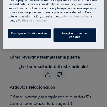
nuestra página web, realizar
ofertas especiales
y ofrecerte publicidad
personalizada. Si haces clic en «Continuar sin aceptar», bloquearás
personas para moverlos.
ciertos tipos de cookies no esenciales y tu experiencia de navegación y
los servicios que podemos ofrecerte pueden verse afectados. Para
Utilice siempre guantes de seguridad y calzado
obtener más información, consulta nuestro
Aviso sobre cookies
y
cerrado.
nuestra
Política de privacidad
.
Tenga en cuenta que la autoreparación o la
Configuración de cookies
Aceptar todas las
reparación no profesional pueden tener
cookies
consecuencias para la seguridad si no se realizan
correctamente.
Cómo revertir y reemplazar la puerta
¿Le ha resultado útil este artículo?
Artículos relacionados
Cómo invertir y reemplazar la puerta (31)
Cómo reemplazar la bisagra (1)