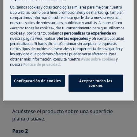
Utilizamos cookies y otras tecnologías similares para mejorar nuestro
Utilice siempre guantes de seguridad y calzado
sitio web, así como para fines promocionales y de marketing. También
cerrado.
compartimos información sobre el uso que le das a nuestra web con
nuestros socios de redes sociales, publicidad y análisis. Al hacer clic en
Tenga en cuenta que la autoreparación o la
«Aceptar todas las cookies», das tu consentimiento para que utilicemos
cookies y, por lo tanto, podamos
personalizar tu experiencia
en
reparación no profesional pueden tener
nuestra página web, realizar
ofertas especiales
y ofrecerte publicidad
consecuencias para la seguridad si no se realizan
personalizada. Si haces clic en «Continuar sin aceptar», bloquearás
ciertos tipos de cookies no esenciales y tu experiencia de navegación y
correctamente.
los servicios que podemos ofrecerte pueden verse afectados. Para
obtener más información, consulta nuestro
Aviso sobre cookies
y
Cómo cambiar las bisagras
nuestra
Política de privacidad
.
INSTRUMENTOS:
Configuración de cookies
Aceptar todas las
cookies
Destornillador de cruz de 6 × 300
Paso 1
Acuéstese el producto sobre una superficie
plana o suave.
Paso 2