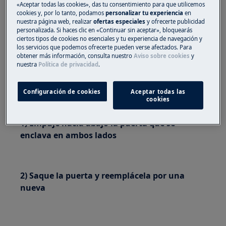
«Aceptar todas las cookies», das tu consentimiento para que utilicemos
Utilice siempre guantes de seguridad y calzado
cookies y, por lo tanto, podamos
personalizar tu experiencia
en
nuestra página web, realizar
ofertas especiales
y ofrecerte publicidad
cerrado.
personalizada. Si haces clic en «Continuar sin aceptar», bloquearás
ciertos tipos de cookies no esenciales y tu experiencia de navegación y
Tenga en cuenta que la autoreparación o la
los servicios que podemos ofrecerte pueden verse afectados. Para
obtener más información, consulta nuestro
Aviso sobre cookies
y
reparación no profesional pueden tener
nuestra
Política de privacidad
.
consecuencias para la seguridad si no se realizan
correctamente.
Configuración de cookies
Aceptar todas las
cookies
CÓMO REEMPLAZAR LA PUERTA
1) Empuje hacia abajo la puerta que se
enclava en ambos lados
2) Saque la puerta y reemplácela por una
nueva