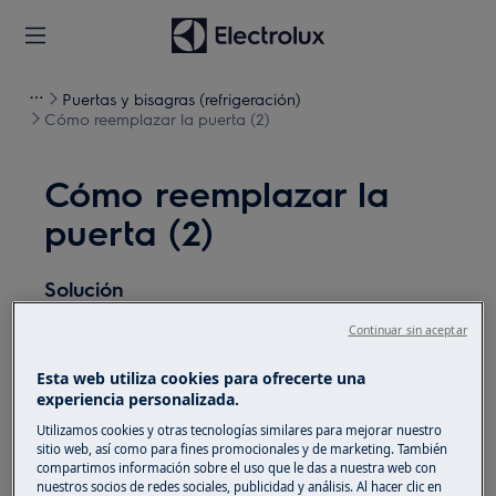
Puertas y bisagras (refrigeración)
Cómo reemplazar la puerta (2)
Cómo reemplazar la
puerta (2)
Solución
Antes de cualquier operación de mantenimiento,
Continuar sin aceptar
apague el aparato y desconecte el enchufe de red de
Esta web utiliza cookies para ofrecerte una
la
toma de corriente.
experiencia personalizada.
Siempre tenga cuidado al mover electrodomésticos,
Utilizamos cookies y otras tecnologías similares para mejorar nuestro
sitio web, así como para fines promocionales y de marketing. También
para electrodomésticos pesados son necesarias dos
compartimos información sobre el uso que le das a nuestra web con
personas para moverlos.
nuestros socios de redes sociales, publicidad y análisis. Al hacer clic en