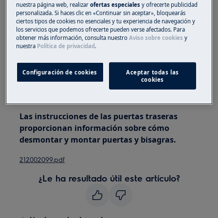
nuestra página web, realizar
ofertas especiales
y ofrecerte publicidad
personas para moverlos.
personalizada. Si haces clic en «Continuar sin aceptar», bloquearás
ciertos tipos de cookies no esenciales y tu experiencia de navegación y
Utilice siempre guantes de seguridad y calzado
los servicios que podemos ofrecerte pueden verse afectados. Para
obtener más información, consulta nuestro
Aviso sobre cookies
y
cerrado.
nuestra
Política de privacidad
.
Tenga en cuenta que la autoreparación o la
reparación no profesional pueden tener
Configuración de cookies
Aceptar todas las
cookies
consecuencias para la seguridad si no se realizan
correctamente.
Las instrucciones de las puertas traseras
proporcionan información sobre cómo
desmontar y montar puertas y bisagras.
212002099.pdf
¿Le ha resultado útil este artículo?