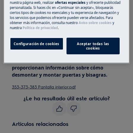
nuestra página web, realizar
ofertas especiales
y ofrecerte publicidad
Utilice siempre guantes de seguridad y calzado
personalizada. Si haces clic en «Continuar sin aceptar», bloquearás
ciertos tipos de cookies no esenciales y tu experiencia de navegación y
cerrado.
los servicios que podemos ofrecerte pueden verse afectados. Para
obtener más información, consulta nuestro
Aviso sobre cookies
y
Tenga en cuenta que la autoreparación o la
nuestra
Política de privacidad
.
reparación no profesional pueden tener
consecuencias para la seguridad si no se realizan
Configuración de cookies
Aceptar todas las
correctamente.
cookies
Las instrucciones de las puertas traseras
proporcionan información sobre cómo
desmontar y montar puertas y bisagras.
353-373-383 Pantalla interior.pdf
¿Le ha resultado útil este artículo?
Artículos relacionados