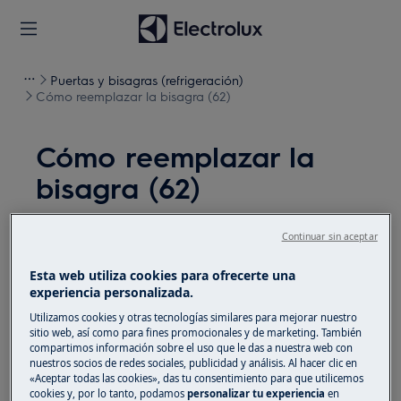
Puertas y bisagras (refrigeración)
Cómo reemplazar la bisagra (62)
Cómo reemplazar la
bisagra (62)
Solución
Continuar sin aceptar
Antes de cualquier operación de mantenimiento,
Esta web utiliza cookies para ofrecerte una
apague el aparato y desconecte el enchufe de red de
experiencia personalizada.
la
toma de corriente.
Utilizamos cookies y otras tecnologías similares para mejorar nuestro
sitio web, así como para fines promocionales y de marketing. También
Siempre tenga cuidado al mover electrodomésticos,
compartimos información sobre el uso que le das a nuestra web con
nuestros socios de redes sociales, publicidad y análisis. Al hacer clic en
para electrodomésticos pesados son necesarias dos
«Aceptar todas las cookies», das tu consentimiento para que utilicemos
personas para moverlos.
cookies y, por lo tanto, podamos
personalizar tu experiencia
en