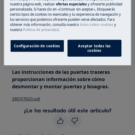
nuestra página web, realizar
ofertas especiales
y ofrecerte publicidad
personas para moverlos.
personalizada. Si haces clic en «Continuar sin aceptar», bloquearás
ciertos tipos de cookies no esenciales y tu experiencia de navegación y
Utilice siempre guantes de seguridad y calzado
los servicios que podemos ofrecerte pueden verse afectados. Para
obtener más información, consulta nuestro
Aviso sobre cookies
y
cerrado.
nuestra
Política de privacidad
.
Tenga en cuenta que la autoreparación o la
reparación no profesional pueden tener
Configuración de cookies
Aceptar todas las
cookies
consecuencias para la seguridad si no se realizan
correctamente.
Las instrucciones de las puertas traseras
proporcionan información sobre cómo
desmontar y montar puertas y bisagras.
280157620.pdf
¿Le ha resultado útil este artículo?