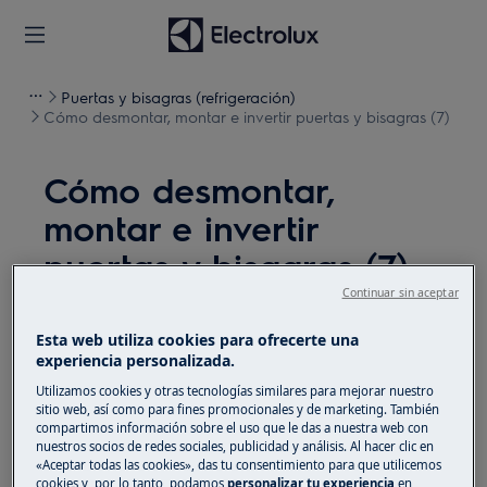
Puertas y bisagras (refrigeración)
Cómo desmontar, montar e invertir puertas y bisagras (7)
Cómo desmontar,
montar e invertir
puertas y bisagras (7)
Continuar sin aceptar
Solución
Esta web utiliza cookies para ofrecerte una
experiencia personalizada.
Antes de cualquier operación de mantenimiento,
apague el aparato y desconecte el enchufe de red de
Utilizamos cookies y otras tecnologías similares para mejorar nuestro
sitio web, así como para fines promocionales y de marketing. También
la
toma de corriente.
compartimos información sobre el uso que le das a nuestra web con
nuestros socios de redes sociales, publicidad y análisis. Al hacer clic en
Siempre tenga cuidado al mover electrodomésticos,
«Aceptar todas las cookies», das tu consentimiento para que utilicemos
para electrodomésticos pesados son necesarias dos
cookies y, por lo tanto, podamos
personalizar tu experiencia
en