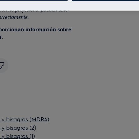
ción no profesional pueden tener
correctamente.
oporcionan información sobre
s.
s y bisagras (MDR4)
y bisagras (2)
y bisagras (1)