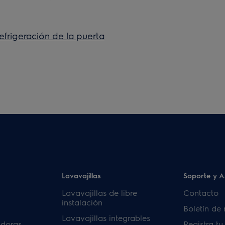
efrigeración de la puerta
Lavavajillas
Soporte y A
Lavavajillas de libre
Contacto
instalación
Boletín de 
Lavavajillas integrables
adoras
Registra t