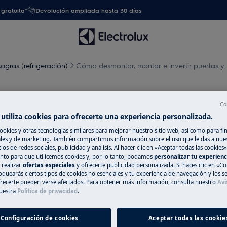
gratuita*
Devolución ampliada hasta 30 días
sagras (refrigeración)
Cómo desmontar, montar e invertir puertas y 
e invertir puertas y bisagra
Co
utiliza cookies para ofrecerte una experiencia personalizada.
ookies y otras tecnologías similares para mejorar nuestro sitio web, así como para fi
es y de marketing. También compartimos información sobre el uso que le das a nue
ios de redes sociales, publicidad y análisis. Al hacer clic en «Aceptar todas las cookies»
ague el aparato y desconecte el
nto para que utilicemos cookies y, por lo tanto, podamos
personalizar tu experien
 realizar
ofertas especiales
y ofrecerte publicidad personalizada. Si haces clic en «Co
oquearás ciertos tipos de cookies no esenciales y tu experiencia de navegación y los s
ecerte pueden verse afectados. Para obtener más información, consulta nuestro
Avi
, para electrodomésticos pesados son
uestra
Política de privacidad
.
Configuración de cookies
Aceptar todas las cookie
rado.