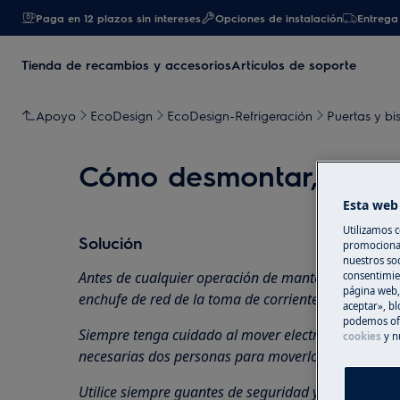
Paga en 12 plazos sin intereses
Opciones de instalación
Entrega 
Tienda de recambios y accesorios
Artículos de soporte
Apoyo
EcoDesign
EcoDesign-Refrigeración
Puertas y bi
Cómo desmontar, montar 
Esta web 
Utilizamos c
Solución
promocional
nuestros soc
Antes de cualquier operación de mantenimiento, ap
consentimie
página web,
enchufe de red de la
toma de corriente.
aceptar», bl
podemos ofr
Siempre tenga cuidado al mover electrodomésticos
cookies
y n
necesarias dos personas para moverlos.
Utilice siempre guantes de seguridad y calzado cer