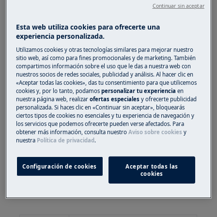
paso a paso para hacer tus selecciones.
Continuar sin aceptar
Esta web utiliza cookies para ofrecerte una
También puedes seleccionar los programas
experiencia personalizada.
manualmente en tu horno, sin la guía paso a
Utilizamos cookies y otras tecnologías similares para mejorar nuestro
paso. En este caso, accede a MENÚ, selecciona
sitio web, así como para fines promocionales y de marketing. También
COCCIÓN ASISTIDA y, a continuación, selecciona
compartimos información sobre el uso que le das a nuestra web con
el programa correspondiente a tu plato.
nuestros socios de redes sociales, publicidad y análisis. Al hacer clic en
«Aceptar todas las cookies», das tu consentimiento para que utilicemos
cookies y, por lo tanto, podamos
personalizar tu experiencia
en
Si tu horno no tiene la pantalla LED EXPlore, .
nuestra página web, realizar
ofertas especiales
y ofrecerte publicidad
personalizada. Si haces clic en «Continuar sin aceptar», bloquearás
ciertos tipos de cookies no esenciales y tu experiencia de navegación y
los servicios que podemos ofrecerte pueden verse afectados. Para
encuentra una descripción general de AssistedCooking
obtener más información, consulta nuestro
Aviso sobre cookies
y
aquí
nuestra
Política de privacidad
.
A continuación puedes encontrar una
Configuración de cookies
Aceptar todas las
descripción general de los programas de
cookies
AssistedCooking en la pantalla LED EXPlore de
tu horno: