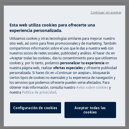
Solución
Continuar sin aceptar
No hay una forma universal de eliminar las
Esta web utiliza cookies para ofrecerte una
manchas de sustancias químicas.
experiencia personalizada.
Utilizamos cookies y otras tecnologías similares para mejorar nuestro
Causa
sitio web, así como para fines promocionales y de marketing. También
compartimos información sobre el uso que le das a nuestra web con
Las manchas en las prendas o tejidos pueden
nuestros socios de redes sociales, publicidad y análisis. Al hacer clic en
deberse a una reacción química del detergente
«Aceptar todas las cookies», das tu consentimiento para que utilicemos
cookies y, por lo tanto, podamos
personalizar tu experiencia
en
con algunos productos de belleza, entre otros:
nuestra página web, realizar
ofertas especiales
y ofrecerte publicidad
personalizada. Si haces clic en «Continuar sin aceptar», bloquearás
Blanqueador de uso doméstico
ciertos tipos de cookies no esenciales y tu experiencia de navegación y
los servicios que podemos ofrecerte pueden verse afectados. Para
Crema facial
obtener más información, consulta nuestro
Aviso sobre cookies
y
Champú
nuestra
Política de privacidad
.
Perfume
Gel
Configuración de cookies
Aceptar todas las
Colorantes o tintes para el pelo
cookies
Prevención