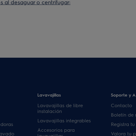
s al desaguar o centrifugar:
Lavavajillas
Soporte y A
Lavavajillas de libre
Contacto
instalación
Boletín de 
Lavavajillas integrables
adoras
Registra t
Accesorios para
lavado
Valora tu 
lavavajillas