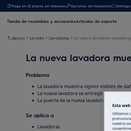
Paga en 12 plazos sin intereses
Opciones de instalación
Entrega 
Tienda de recambios y accesorios
Artículos de soporte
Apoyo
Lavado
Lavadoras
La nueva lavadora muestra si
La nueva lavadora mues
Problema
La lavadora muestra signos visibles de da
La nueva lavadora se entregó dañada, abol
La puerta de la nueva lavadora está dañad
Esta web 
Utilizamos c
Se aplica a
promocional
nuestros soc
Lavadoras
consentimie