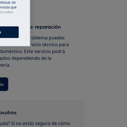
ntinuar sin
ervicios que
so sobre
un servicio de reparación
s
solución a tu problema puedes
a visita del servicio técnico para
doméstico. Este servicio podrá
iados dependiendo de la
vería.
io
osotros
uda? Si no estás seguro de cómo