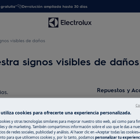
gratuita*
Devolución ampliada hasta 30 días
gnos visibles de daños
tra signos visibles de daños
Repuestos y Ac
ños.
lada, rayada.
Encuentra repuest
Co
a.
electrodoméstico 
utiliza cookies para ofrecerte una experiencia personalizada.
recíbelos directam
ookies y otras tecnologías similares para mejorar nuestro sitio web, así como para fi
es y de marketing. También compartimos información sobre el uso que le das a nue
ios de redes sociales, publicidad y análisis. Al hacer clic en «Aceptar todas las cookies»
A la tienda en l
nto para que utilicemos cookies y, por lo tanto, podamos
personalizar tu experien