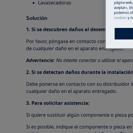
Lavasecadoras
página web,
aceptar», bl
podemos ofr
Solución
cookies
y n
1. Si se descubren daños al desembalar el ap
Por favor, póngase en contacto con su distrib
de cualquier daño en el aparato entregado.
Advertencia
: No intente conectar o utilizar el apar
2.
Si
se detectan daños durante la instalación
Debe ponerse en contacto con su distribuidor
cualquier daño en el aparato entregado.
3. Para solicitar asistencia:
Si quiere sustituir algún componente o pieza po
Si es posible, indique el componente o pieza e