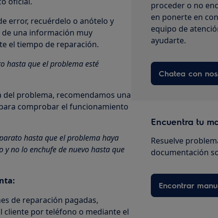
o oficial.
proceder o no enc
en ponerte en con
e error, recuérdelo o anótelo y
equipo de atenció
ta de una información muy
ayudarte.
e el tiempo de reparación.
o hasta que el problema esté
Chatea con nos
cta del problema, recomendamos una
s para comprobar el funcionamiento
Encuentra tu m
aparato hasta que el problema haya
Resuelve problema
o y no lo enchufe de nuevo hasta que
documentación so
enta:
Encontrar manu
nes de reparación pagadas,
cliente por teléfono o mediante el