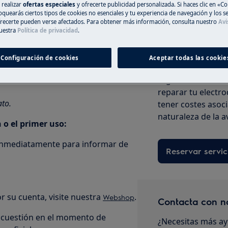
 realizar
ofertas especiales
y ofrecerte publicidad personalizada. Si haces clic en «Co
oquearás ciertos tipos de cookies no esenciales y tu experiencia de navegación y los s
ecerte pueden verse afectados. Para obtener más información, consulta nuestro
Avi
uestra
Política de privacidad
.
Registra online 
arato:
Configuración de cookies
Aceptar todas las cookie
Si no encuentras 
uidor inmediatamente para informar
registrar online un
reparar tu electro
ato.
tener costes asoc
naturaleza de la a
 o el primer uso:
 inmediatamente para informar de
Reservar servic
r su cuenta, visite nuestra
.
Webshop
Contacta con n
n cuestión en el momento de
¿Necesitas más ay