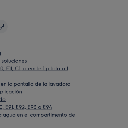
a
 soluciones
 E11, C1, o emite 1 pitido o 1
en la pantalla de la lavadora
plicación
ado
0, E91, E92, E93 o E94
a agua en el compartimento de