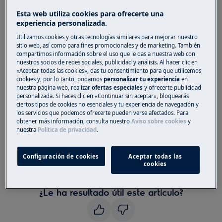
Esta web utiliza cookies para ofrecerte una
Solución
experiencia personalizada.
1. Póngase en contacto con un centro de
Utilizamos cookies y otras tecnologías similares para mejorar nuestro
sitio web, así como para fines promocionales y de marketing. También
servicio autorizado
compartimos información sobre el uso que le das a nuestra web con
nuestros socios de redes sociales, publicidad y análisis. Al hacer clic en
Advertencia:
No recomendamos usar el dispositivo
«Aceptar todas las cookies», das tu consentimiento para que utilicemos
cookies y, por lo tanto, podamos
personalizar tu experiencia
en
hasta que el problema se haya solucionado por
nuestra página web, realizar
ofertas especiales
y ofrecerte publicidad
completo. Desconecte el dispositivo de la fuente de
personalizada. Si haces clic en «Continuar sin aceptar», bloquearás
alimentación y no lo vuelva a conectar hasta que
ciertos tipos de cookies no esenciales y tu experiencia de navegación y
los servicios que podemos ofrecerte pueden verse afectados. Para
esté seguro de que se ha solucionado la incidencia.
obtener más información, consulta nuestro
Aviso sobre cookies
y
nuestra
Política de privacidad
.
Porque
Configuración de cookies
Aceptar todas las
Un mensaje E50, C9 o F9 indica que se ha
cookies
producido una falla del motor.
¿Le ha resultado útil este artículo?