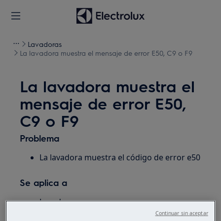
Lavadoras
La lavadora muestra el mensaje de error E50, C9 o F9
La lavadora muestra el
mensaje de error E50,
C9 o F9
Problema
La lavadora muestra el código de error e50
Se aplica a
Lavadora
Lavadora secadora
Continuar sin aceptar